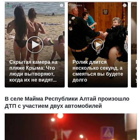
i
i
Скрытая камера на
Ролик длится
Р
пляже Крыма: Что
несколько секунд, а
с
люди вытворяют,
смеяться вы будете
б
когда их не видят...
долго
у
В селе Майма Республики Алтай произошло
ДТП с участием двух автомобилей