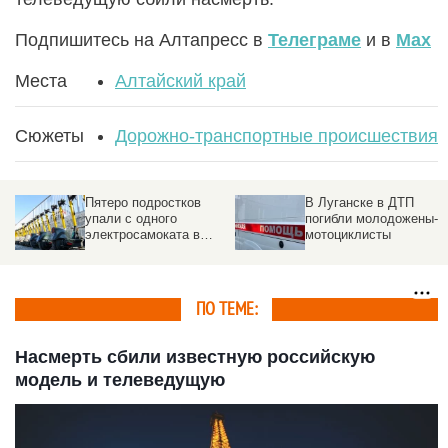
Подпишитесь на Алтапресс в
Телеграме
и в
Max
Места
Алтайский край
Сюжеты
Дорожно-транспортные происшествия
Пятеро подростков
В Луганске в ДТП
упали с одного
погибли молодожены-
электросамоката в
мотоциклисты
Новосибирске. Видео
ПО ТЕМЕ:
Насмерть сбили известную российскую
модель и телеведущую