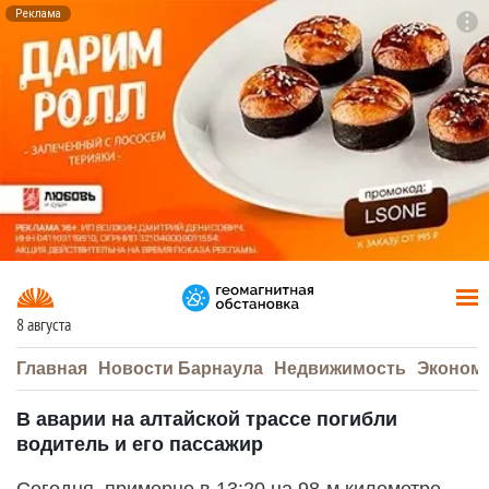
Реклама
To
F7
8 августа
Главная
Новости Барнаула
Недвижимость
Эконом
В аварии на алтайской трассе погибли
водитель и его пассажир
Сегодня, примерно в 13:20 на 98-м километре