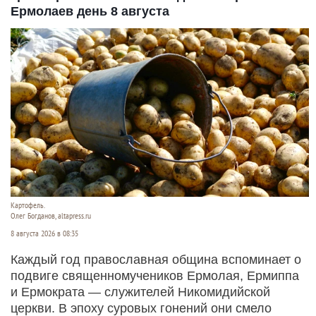
Ермолаев день 8 августа
Картофель.
Олег Богданов, altapress.ru
8 августа 2026 в 08:35
Каждый год православная община вспоминает о
подвиге священномучеников Ермолая, Ермиппа
и Ермократа — служителей Никомидийской
церкви. В эпоху суровых гонений они смело