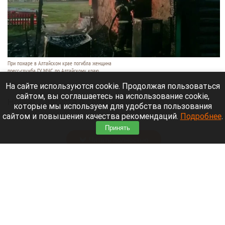
При пожаре в Алтайском крае погибла женщина
пресс-служба ГУ МЧС по Алтайскому краю
7 августа 2026 в 19:10
На сайте используются cookie. Продолжая пользоваться
сайтом, вы соглашаетесь на использование cookie,
Ночью 7 августа в селе Чернопятово
которые мы используем для удобства пользования
Павловского района загорелся частный дом.
сайтом и повышения качества рекомендаций.
Подробнее
.
Пожарные нашли внутри тело пожилой женщины.
Принять
Читать полностью
Сводка происшествий. Что случилось в
Алтайском крае с 6 по 7 августа