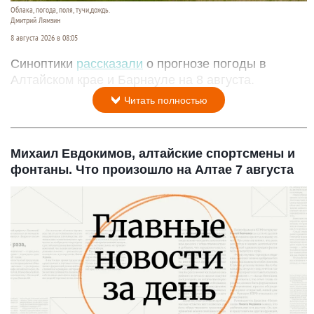
Облака, погода, поля, тучи,дождь.
Дмитрий Лямзин
8 августа 2026 в 08:05
Синоптики
рассказали
о прогнозе погоды в
Алтайском крае и Барнауле на 8 августа.
Читать полностью
Михаил Евдокимов, алтайские спортсмены и
фонтаны. Что произошло на Алтае 7 августа