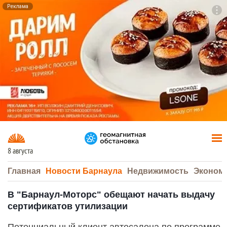
Реклама
To
F7
8 августа
Главная
Новости Барнаула
Недвижимость
Эконом
В "Барнаул-Моторс" обещают начать выдачу
сертификатов утилизации
Потенциальный клиент автосалона по программе