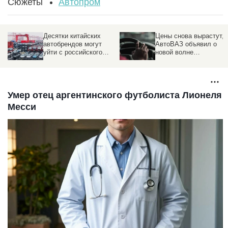
Сюжеты
Автопром
Десятки китайских
Цены снова вырастут,
автобрендов могут
АвтоВАЗ объявил о
уйти с российского
новой волне
рынка
подорожания
Умер отец аргентинского футболиста Лионеля
Месси