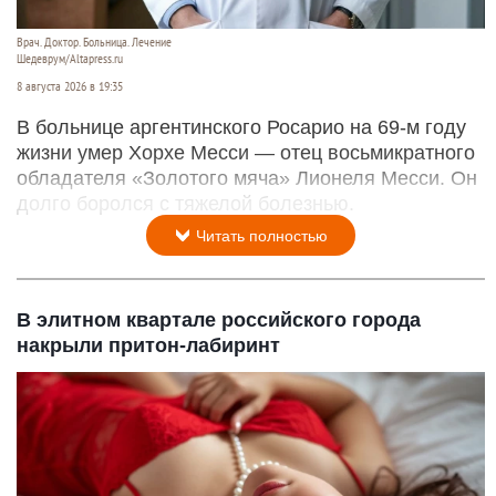
Врач. Доктор. Больница. Лечение
Шедеврум/Altapress.ru
8 августа 2026 в 19:35
В больнице аргентинского Росарио на 69-м году
жизни умер Хорхе Месси — отец восьмикратного
обладателя «Золотого мяча» Лионеля Месси. Он
долго боролся с тяжелой болезнью.
Читать полностью
В элитном квартале российского города
накрыли притон-лабиринт