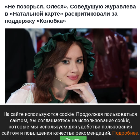
«Не позорься, Олеся». Соведущую Журавлева
в «Натальной карте» раскритиковали за
поддержку «Колобка»
Олеся Иванченко.
Пресс-служба телеканала НТВ.
На сайте используются cookie. Продолжая пользоваться
сайтом, вы соглашаетесь на использование cookie,
8 августа 2026 в 17:35
которые мы используем для удобства пользования
Скандал вокруг фильма «Колобок», где одну из
сайтом и повышения качества рекомендаций.
Подробнее
.
главных ролей сыграл Дмитрий Журавлев,