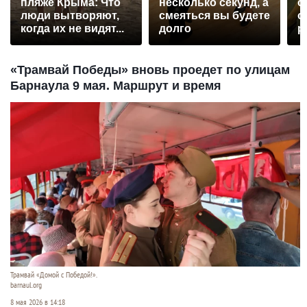
пляже Крыма: Что
несколько секунд, а
о
люди вытворяют,
смеяться вы будете
о
когда их не видят...
долго
р
«Трамвай Победы» вновь проедет по улицам
Барнаула 9 мая. Маршрут и время
Трамвай «Домой с Победой!».
barnaul.org
8 мая 2026 в 14:18