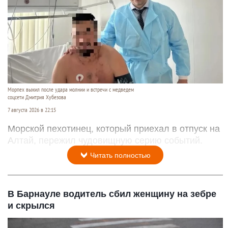
Морпех выжил после удара молнии и встречи с медведем
соцсети Дмитрия Хубезова
7 августа 2026 в 22:15
Морской пехотинец, который приехал в отпуск на
Алтай, пережил чудовищную серию событий.
Читать полностью
В Барнауле водитель сбил женщину на зебре
и скрылся