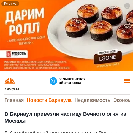
Реклама
To
F7
7 августа
Главная
Новости Барнаула
Недвижимость
Эконом
В Барнаул привезли частицу Вечного огня из
Москвы
В Алтайский край доставили частицу Вечного