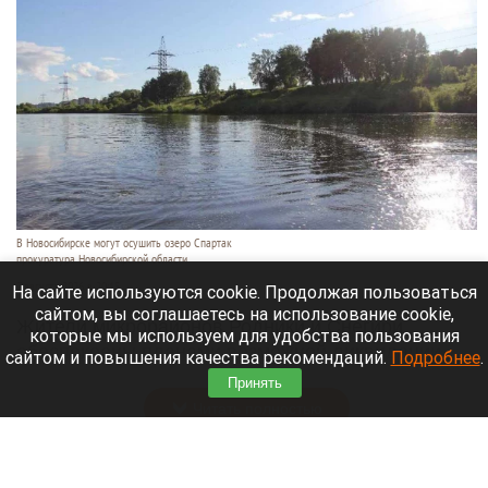
В Новосибирске могут осушить озеро Спартак
прокуратура Новосибирской области
7 августа 2026 в 20:15
На сайте используются cookie. Продолжая пользоваться
сайтом, вы соглашаетесь на использование cookie,
Жители микрорайонов Родники и Снегири
которые мы используем для удобства пользования
обеспокоены планами возможной ликвидации
сайтом и повышения качества рекомендаций.
Подробнее
.
озера Спартак.
Принять
Читать полностью