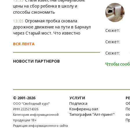
13:35
цены на сбор ребенка в школу и
способы сэкономить
Огромная пробка сковала
13:05
дорожное движение на пути в Барнаул
Сюжет:
через Старый мост. Что известно
Сюжет:
ВСЯ ЛЕНТА
Сюжет:
НОВОСТИ ПАРТНЕРОВ
Чтобы сооб
© 2001-2026
УСЛУГИ
Р
Подписка
Об
ООО “Свободный курс”
Конференц-зал
П
ИНН 2225214326
Типография "Алт-принт"
с
Категория информационной
П
продукции 18+
Редакция информационного сайта