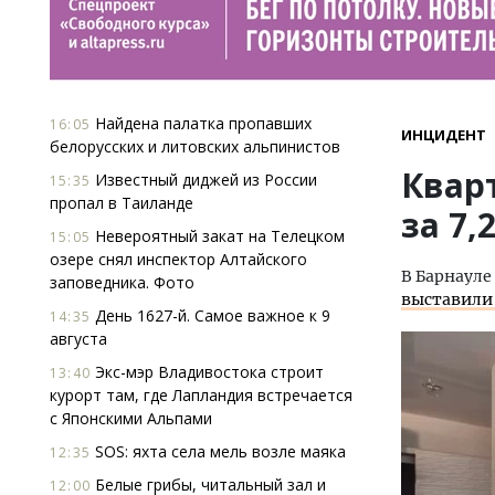
Найдена палатка пропавших
16:05
ИНЦИДЕНТ
белорусских и литовских альпинистов
Квар
Известный диджей из России
15:35
пропал в Таиланде
за 7,
Невероятный закат на Телецком
15:05
озере снял инспектор Алтайского
В Барнауле
заповедника. Фото
выставил
День 1627-й. Самое важное к 9
14:35
августа
Экс-мэр Владивостока строит
13:40
курорт там, где Лапландия встречается
с Японскими Альпами
SOS: яхта села мель возле маяка
12:35
Белые грибы, читальный зал и
12:00