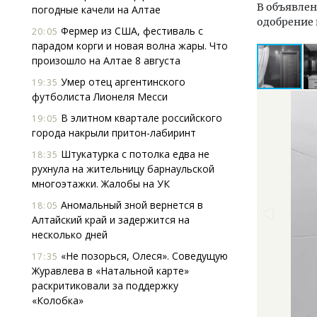
В объявлен
погодные качели на Алтае
одобрение
Фермер из США, фестиваль с
20:05
парадом корги и новая волна жары. Что
произошло на Алтае 8 августа
Умер отец аргентинского
19:35
футболиста Лионеля Месси
В элитном квартале российского
19:05
города накрыли притон-лабиринт
Штукатурка с потолка едва не
18:35
рухнула на жительницу барнаульской
многоэтажки. Жалобы на УК
Аномальный зной вернется в
18:05
Алтайский край и задержится на
несколько дней
«Не позорься, Олеся». Соведущую
17:35
Журавлева в «Натальной карте»
раскритиковали за поддержку
«Колобка»