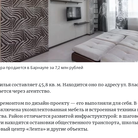
м новые берега. Гендиректор
Двухуровневые номера и в
лищной инициативы» Юрий
Каким будет новый бутик
лов — о том, как девелоперу
«Белкур» в Белокурихе
ра продается в Барнауле за 7,2 млн рублей
ваться на плаву, когда рынок
рмит
ДОМА И КВАРТИРЫ
лья составляет 45,8 кв. м. Находится оно по адресу ул. Вла
ОИТЕЛЬСТВО
ается через агентство.
 ремонтом по дизайн‑проекту — его выполняли для себя. В
ключена укомплектованная мебель и встроенная техника
ва. Район отличается развитой инфраструктурой: в шагов
и находятся остановки общественного транспорта, школы
овый центр «Лента» и другие объекты.