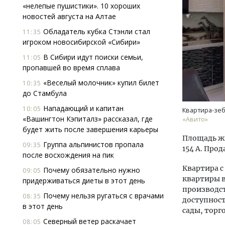
«нелепые пушистики». 10 хороших
новостей августа на Алтае
Обладатель кубка Стэнли стал
11:35
игроком новосибирской «Сибири»
В Сибири идут поиски семьи,
11:05
пропавшей во время сплава
«Веселый молочник» купил билет
10:35
Ище
до Стамбула
«Жи
Гати
Нападающий и капитан
10:05
Квартира-зеб
оста
«Вашингтон Кэпиталз» рассказал, где
«Авито»
што
будет жить после завершения карьеры
Площадь жи
СТР
Группа альпинистов пропала
09:35
154 А. Прод
после восхождения на пик
Квартира с
Почему обязательно нужно
09:05
квартиры в
придерживаться диеты в этот день
производст
Почему нельзя ругаться с врачами
08:35
доступност
в этот день
сады, торг
Северный ветер раскачает
08:05