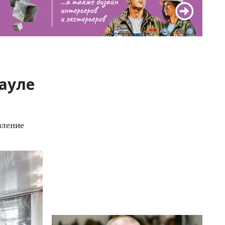
науле
вление