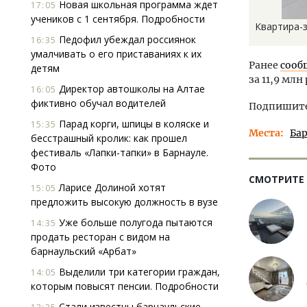
Новая школьная программа ждет
17:05
учеников с 1 сентября. Подробности
Квартира-з
Педофил убеждал россиянок
16:35
умалчивать о его приставаниях к их
Ранее
сооб
детям
за 11,9 млн
Директор автошколы на Алтае
16:05
фиктивно обучал водителей
Подпишитес
Парад корги, шпицы в коляске и
15:35
Места
Ба
бесстрашный кролик: как прошел
фестиваль «Лапки-тапки» в Барнауле.
Фото
СМОТРИТЕ
Ларисе Долиной хотят
15:05
предложить высокую должность в вузе
Уже больше полугода пытаются
14:35
продать ресторан с видом на
барнаульский «Арбат»
Выделили три категории граждан,
14:05
которым повысят пенсии. Подробности
Стали известны барнаульские