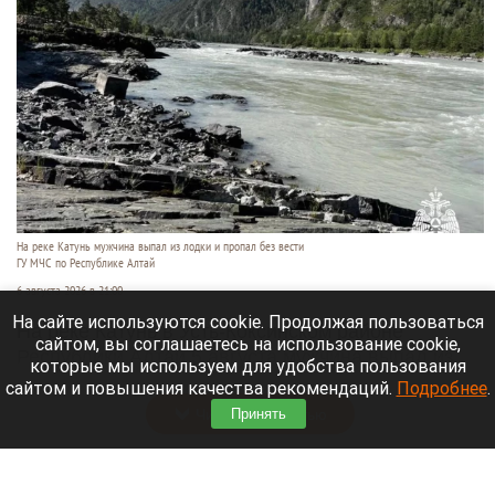
На реке Катунь мужчина выпал из лодки и пропал без вести
ГУ МЧС по Республике Алтай
6 августа 2026 в 21:00
На сайте используются cookie. Продолжая пользоваться
На реке Катунь в Усть-Коксинском районе
сайтом, вы соглашаетесь на использование cookie,
Республики Алтай 5 августа мужчина выпал из
которые мы используем для удобства пользования
лодки и исчез под водой.
сайтом и повышения качества рекомендаций.
Подробнее
.
Читать полностью
Принять