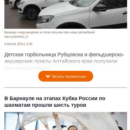
Больница и медучреждения на Алтае получили пять новых автомобилей
max.ru/tomenko_22
6 августа 2026 в 21:40
Детская горбольница Рубцовска и фельдшерско-
акушерские пункты Алтайского края получили
пять новых машин.
Читать полностью
В Барнауле на этапах Кубка России по
шахматам прошли шесть туров