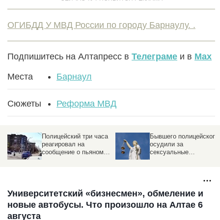
ОГИБДД У МВД России по городу Барнаулу. .
Подпишитесь на Алтапресс в
Телеграме
и в
Max
Места
Барнаул
Сюжеты
Реформа МВД
Полицейский три часа
Бывшего полицейского
реагировал на
осудили за
сообщение о пьяном
сексуальные
водителе, сбившем
преступления против
насмерть мальчика
детей
Университетский «бизнесмен», обмеление и
новые автобусы. Что произошло на Алтае 6
августа