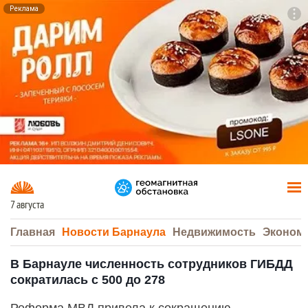
Реклама
To
F7
7 августа
Главная
Новости Барнаула
Недвижимость
Эконом
В Барнауле численность сотрудников ГИБДД
сократилась с 500 до 278
Реформа МВД привела к сокращению