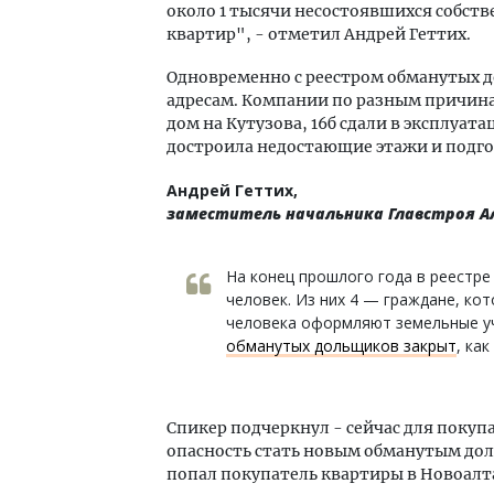
около 1 тысячи несостоявшихся собств
квартир", - отметил Андрей Геттих.
Одновременно с реестром обманутых 
адресам. Компании по разным причинам
дом на Кутузова, 16б сдали в эксплуат
достроила недостающие этажи и подгот
Андрей Геттих,
заместитель начальника Главстроя А
На конец прошлого года в реестре
человек. Из них 4 — граждане, ко
человека оформляют земельные уч
обманутых дольщиков закрыт
, ка
Спикер подчеркнул - сейчас для покуп
опасность стать новым обманутым дол
попал покупатель квартиры в Новоалта