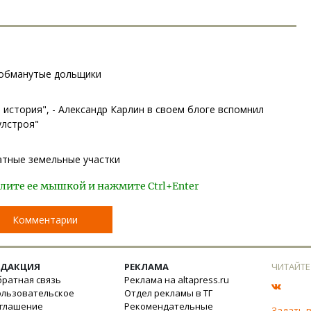
 обманутые дольщики
 история", - Александр Карлин в своем блоге вспомнил
улстроя"
атные земельные участки
лите ее мышкой и нажмите Ctrl+Enter
Комментарии
ЕДАКЦИЯ
РЕКЛАМА
ЧИТАЙТЕ
ратная связь
Реклама на altapress.ru
ользовательское
Отдел рекламы в ТГ
оглашение
Рекомендательные
Задать 