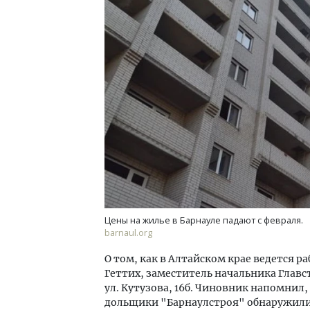
Архи
зем
пли
ста
СТР
Цены на жилье в Барнауле падают с февраля.
barnaul.org
О том, как в Алтайском крае ведется 
Геттих, заместитель начальника Главс
ул. Кутузова, 16б. Чиновник напомнил, 
дольщики "Барнаулстроя" обнаружили, 