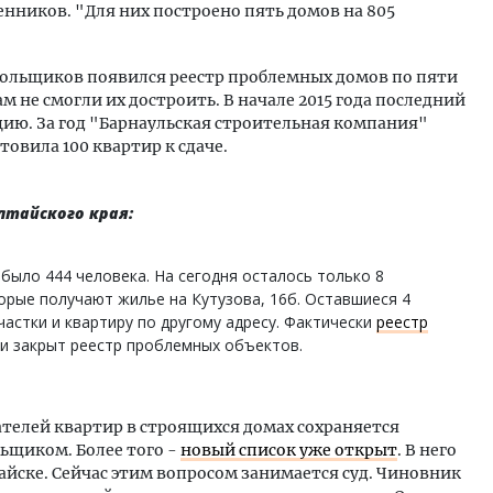
енников. "Для них построено пять домов на 805
дольщиков появился реестр проблемных домов по пяти
 не смогли их достроить. В начале 2015 года последний
ацию. За год "Барнаульская строительная компания"
овила 100 квартир к сдаче.
лтайского края:
 было 444 человека. На сегодня осталось только 8
торые получают жилье на Кутузова, 16б. Оставшиеся 4
астки и квартиру по другому адресу. Фактически
реестр
к и закрыт реестр проблемных объектов.
ателей квартир в строящихся домах сохраняется
ьщиком. Более того -
новый список уже открыт
. В него
йске. Сейчас этим вопросом занимается суд. Чиновник