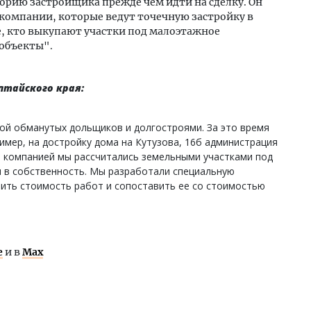
орию застройщика прежде чем идти на сделку. Он
 компании, которые ведут точечную застройку в
е, кто выкупают участки под малоэтажное
 объекты".
лтайского края:
ой обманутых дольщиков и долгостроями. За это время
мер, на достройку дома на Кутузова, 16б администрация
й компанией мы рассчитались земельными участками под
ы в собственность. Мы разработали специальную
нить стоимость работ и сопоставить ее со стоимостью
е
и в
Max