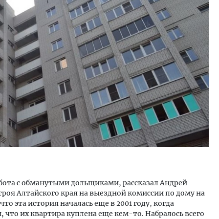
тектурный код начинается с
Двухуровневые номера и в
ли. Мощение крупноформатными
Каким будет новый апарт
тами становится новым
«Белкур» в Белокурихе
ндартом благоустройства
ОИТЕЛЬСТВО
ДОМА И КВАРТИРЫ
работа с обманутыми дольщиками, рассказал Андрей
троя Алтайского края на выездной комиссии по дому на
что эта история началась еще в 2001 году, когда
что их квартира куплена еще кем-то. Набралось всего