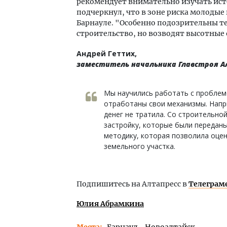
рекомендует внимательно изучать ист
подчеркнул, что в зоне риска молодые
Барнауле. "Особенно подозрительны т
строительство, но возводят высотные
Андрей Геттих,
заместитель начальника Главстроя А
Мы научились работать с проблем
отработаны свои механизмы. Напри
денег не тратила. Со строительно
застройку, которые были передан
методику, которая позволила оце
земельного участка.
Подпишитесь на Алтапресс в
Телеграм
Юлия Абрамкина
Места
Барнаул
Новоалтайск