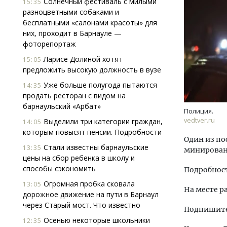
Солнечный фестиваль с милыми
15:35
разноцветными собаками и
бесплатными «салонами красоты» для
них, проходит в Барнауле —
фоторепортаж
Ларисе Долиной хотят
15:05
предложить высокую должность в вузе
Уже больше полугода пытаются
Смел
14:35
продать ресторан с видом на
Ген
барнаульский «Арбат»
ЗИАС
Полиция.
трен
vedtver.ru
Выделили три категории граждан,
14:05
которым повысят пенсии. Подробности
СТР
Один из по
Стали известны барнаульские
13:35
минирован
цены на сбор ребенка в школу и
способы сэкономить
Подробнос
Огромная пробка сковала
13:05
На месте р
дорожное движение на пути в Барнаул
через Старый мост. Что известно
Подпишитес
Осенью некоторые школьники
12:35