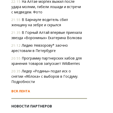
На Алтае морпех выжил после
22:15
удара молнии, гибели лошади и встречи
с медведем. Фото
В Барнауле водитель сбил
21:55
женщину на зебре и скрылся
В Горный Алтай впервые приехала
21:35
звезда «Ворониных» Екатерина Волкова
Лидию Невзорову* заочно
21:12
арестовали в Петербурге
Программу партнерских хабов для
20:55
хранения товаров запускает Wildberries
Лидер «Родины» подал иск о
20:35
снятии «Яблока» с выборов в Госдуму.
Подробности
ВСЯ ЛЕНТА
НОВОСТИ ПАРТНЕРОВ