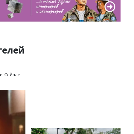
телей
я
е. Сейчас