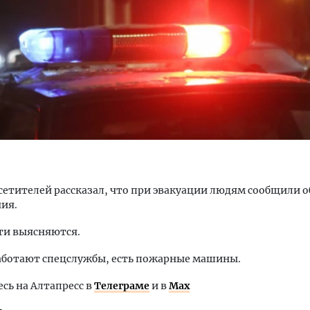
ость архитектурных идей.
Ищем новые берега. Ген
еральный директор компании
«Жилищной инициативы»
 — об эстетике городов,
Гатилов — о том, как де
дах в фасадах и развитии рынка
оставаться на плаву, ког
штормит
ОИТЕЛЬСТВО
сетителей рассказал, что при эвакуации людям сообщили о
СТРОИТЕЛЬСТВО
ия.
ти выясняются.
аботают спецслужбы, есть пожарные машины.
ь на Алтапресс в
Телеграме
и в
Max