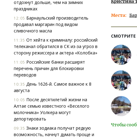
Кристина 
отдохнут дольше, чем на зимних
праздниках
Места
Ба
Барнаульский производитель
12:05
продавал маргарин под видом
сливочного масла
СМОТРИТЕ
От хейта к криминалу: российский
11:35
телеканал обратился в СК из-за угроз в
сторону режиссера и актера «Колобка»
Российские банки расширят
11:05
перечень причин для блокировки
переводов
День 1626-й. Самое важное к 8
10:35
августа
После десятилетий жизни на
10:05
Алтае семью известного «Веселого
молочника» Уолкера могут
депортировать
Чтобы сооб
Знаки зодиака получат редкую
09:35
возможность, начнут думать проще и