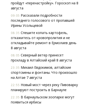
пройдут «перенастройку». Гороскоп на 8
августа
Рассказали подробности
09:05
последнего голосового от пропавшей
Ирины Усольцевой
Спешите копать картофель,
08:35
откажитесь от кровопролития и не
откладывайте ремонт в Ермолаев день
8 августа
Северный ветер принесет
08:05
прохладу в Алтайский край 8 августа
Михаил Евдокимов, алтайские
23:35
спортсмены и фонтаны. Что произошло
на Алтае 7 августа
Новый мост через реку Пивоварку
22:55
планируют построить в Барнауле
В барнаульском зоопарке могут
22:35
появиться ирбисы