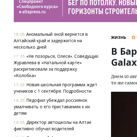
Аномальный зной вернется в
18:05
ЖИЗНЬ
Алтайский край и задержится на
несколько дней
В Ба
«Не позорься, Олеся». Соведущую
17:35
Gala
Журавлева в «Натальной карте»
раскритиковали за поддержку
«Колобка»
Днем 10 ав
то же само
Новая школьная программа ждет
17:05
учеников с 1 сентября. Подробности
Педофил убеждал россиянок
16:35
умалчивать о его приставаниях к их
детям
Директор автошколы на Алтае
16:05
фиктивно обучал водителей