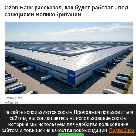
Ozon Банк рассказал, как будет работать под
санкциями Великобритании
Склады. Озон.
Нейросети
6 августа 2026 в 22:00
На сайте используются cookie. Продолжая пользоваться
сайтом, вы соглашаетесь на использование cookie,
Банк работает в стандартном режиме, и
которые мы используем для удобства пользования
британские санкции не влияют на его
сайтом и повышения качества рекомендаций.
Подробнее
.
деятельность.