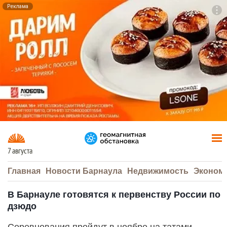
Реклама
To
F7
7 августа
Главная
Новости Барнаула
Недвижимость
Эконом
В Барнауле готовятся к первенству России по
дзюдо
Соревнования пройдут в ноябре на татами