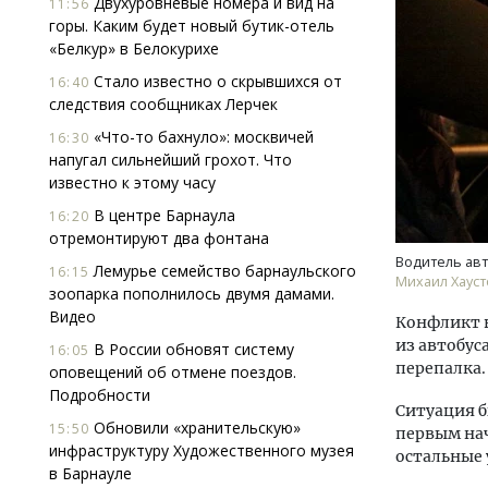
Двухуровневые номера и вид на
11:56
горы. Каким будет новый бутик-отель
«Белкур» в Белокурихе
Стало известно о скрывшихся от
16:40
следствия сообщниках Лерчек
«Что-то бахнуло»: москвичей
16:30
напугал сильнейший грохот. Что
известно к этому часу
Смелость архитектурных идей.
Ище
Генеральный директор компании
«Жи
В центре Барнаула
16:20
ЗИАС — об эстетике городов,
Гати
отремонтируют два фонтана
трендах в фасадах и развитии рынка
оста
Водитель авт
Лемурье семейство барнаульского
16:15
што
Михаил Хауст
СТРОИТЕЛЬСТВО
зоопарка пополнилось двумя дамами.
СТР
Видео
Конфликт в
из автобус
В России обновят систему
16:05
перепалка.
оповещений об отмене поездов.
Подробности
Ситуация б
Обновили «хранительскую»
15:50
первым нач
инфраструктуру Художественного музея
остальные 
в Барнауле