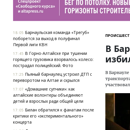
Барнаульская команда «Трегуб»
18:05
ПРОИСШЕСТ
поборется за выход в полуфинал
Первой лиги КВН
В Ба
В Горно-Алтайске при тушении
17:45
изби
горящего грузовика взорвалось колесо:
пострадал полицейский. Фото
В Барнауле
Пьяный барнаулец устроил ДТП с
17:25
транспорта
переворотом на Алтае и скрылся
участвовал
«Домашние супчики»: как
17:07
алтайские волонтеры объединяют
детей и взрослых ради общей цели
Билан обратился к фанатам после
17:05
критики его «экспериментального»
концерта