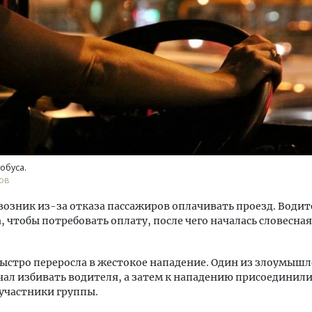
м новые берега. Гендиректор
Архитектурный код начин
лищной инициативы» Юрий
земли. Мощение крупно
лов — о том, как девелоперу
плитами становится нов
ваться на плаву, когда рынок
стандартом благоустрой
обуса.
рмит
ов
СТРОИТЕЛЬСТВО
ОИТЕЛЬСТВО
озник из-за отказа пассажиров оплачивать проезд. Води
а, чтобы потребовать оплату, после чего началась словесная
ыстро переросла в жестокое нападение. Один из злоумыш
ал избивать водителя, а затем к нападению присоединили
участники группы.