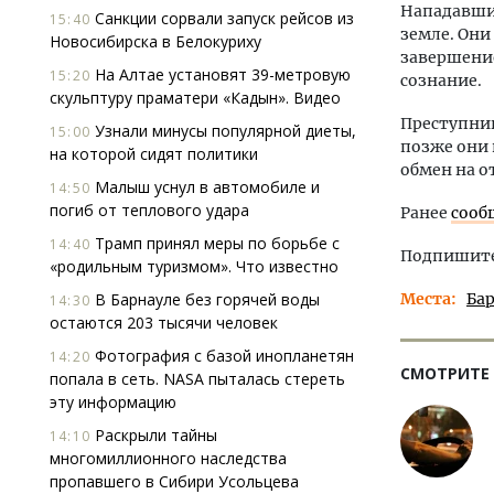
Нападавшие
Санкции сорвали запуск рейсов из
15:40
земле. Они
Новосибирска в Белокуриху
завершение
На Алтае установят 39-метровую
15:20
сознание.
скульптуру праматери «Кадын». Видео
Преступник
Узнали минусы популярной диеты,
15:00
позже они
на которой сидят политики
обмен на о
Малыш уснул в автомобиле и
14:50
погиб от теплового удара
Ранее
сооб
Трамп принял меры по борьбе с
14:40
Подпишитес
«родильным туризмом». Что известно
В Барнауле без горячей воды
Места
Ба
14:30
остаются 203 тысячи человек
Фотография с базой инопланетян
14:20
СМОТРИТЕ
попала в сеть. NASA пыталась стереть
эту информацию
Раскрыли тайны
14:10
многомиллионного наследства
пропавшего в Сибири Усольцева