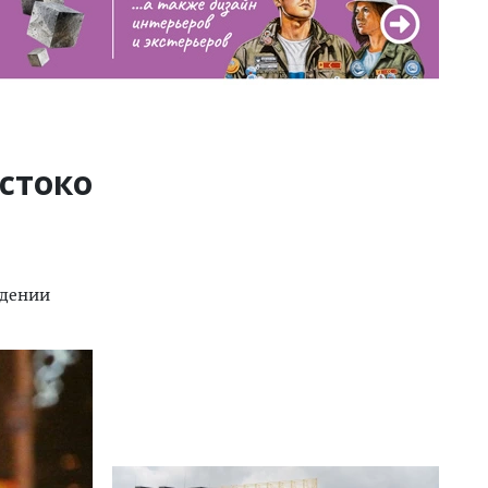
стоко
адении