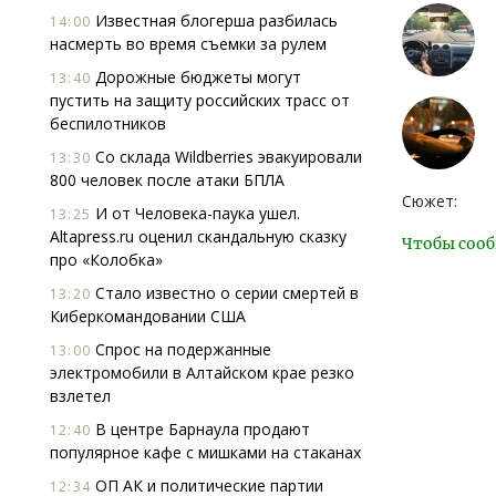
Известная блогерша разбилась
14:00
насмерть во время съемки за рулем
Дорожные бюджеты могут
13:40
пустить на защиту российских трасс от
беспилотников
Со склада Wildberries эвакуировали
13:30
800 человек после атаки БПЛА
Сюжет:
И от Человека-паука ушел.
13:25
Altapress.ru оценил скандальную сказку
Чтобы сооб
про «Колобка»
Стало известно о серии смертей в
13:20
Киберкомандовании США
Спрос на подержанные
13:00
электромобили в Алтайском крае резко
взлетел
В центре Барнаула продают
12:40
популярное кафе с мишками на стаканах
ОП АК и политические партии
12:34