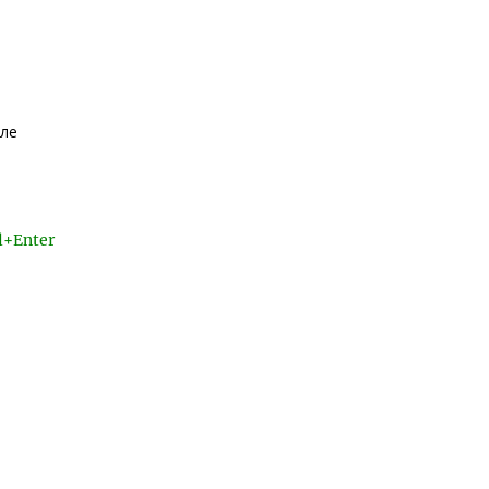
уле
l+Enter