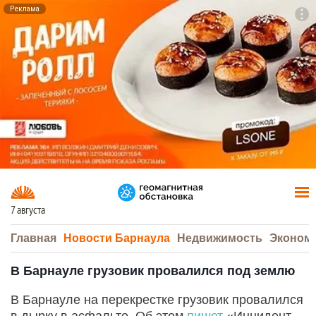
Реклама
To
F7
7 августа
Главная
Новости Барнаула
Недвижимость
Эконом
В Барнауле грузовик провалился под землю
В Барнауле на перекрестке грузовик провалился
в дырку в асфальте. Об этом
пишет
«Инцидент