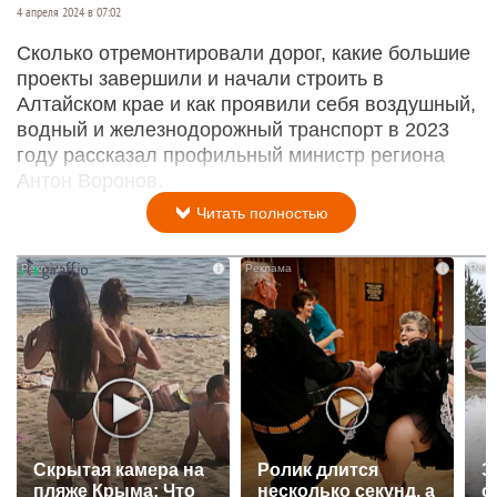
4 апреля 2024 в 07:02
Сколько отремонтировали дорог, какие большие
проекты завершили и начали строить в
Алтайском крае и как проявили себя воздушный,
водный и железнодорожный транспорт в 2023
году рассказал профильный министр региона
Антон Воронов.
Читать полностью
i
i
Скрытая камера на
Ролик длится
Э
пляже Крыма: Что
несколько секунд, а
о