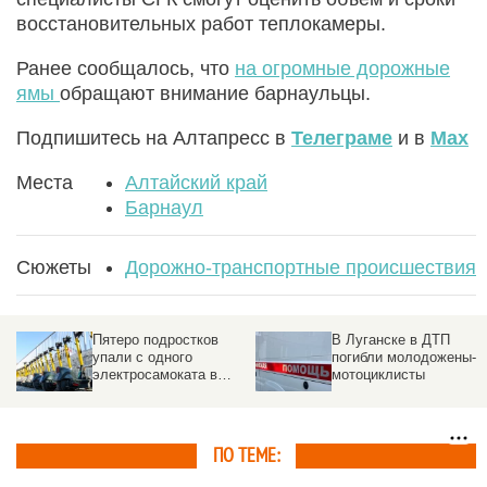
восстановительных работ теплокамеры.
Ранее сообщалось, что
на огромные дорожные
ямы
обращают внимание барнаульцы.
Подпишитесь на Алтапресс в
Телеграме
и в
Max
Места
Алтайский край
Барнаул
Сюжеты
Дорожно-транспортные происшествия
Пятеро подростков
В Луганске в ДТП
упали с одного
погибли молодожены-
электросамоката в
мотоциклисты
Новосибирске. Видео
ПО ТЕМЕ: