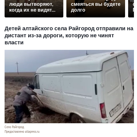
люди вытворяют,
смеяться вы будете
с
когда их не видят...
долго
П
р
Детей алтайского села Райгород отправили на
дистант из-за дороги, которую не чинят
власти
Село Райгород.
Предоставлено altapress.ru