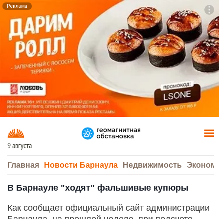
Реклама
To
F7
9 августа
Главная
Новости Барнаула
Недвижимость
Эконом
В Барнауле "ходят" фальшивые купюры
Как сообщает официальный сайт администрации
Барнаула, на прошлой неделе, при подсчете