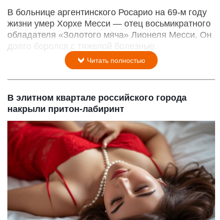
В больнице аргентинского Росарио на 69-м году
жизни умер Хорхе Месси — отец восьмикратного
обладателя «Золотого мяча» Лионеля Месси. Он
долго боролся с тяжелой болезнью.
Читать полностью
В элитном квартале российского города
накрыли притон-лабиринт