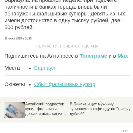
наличности в банках города, вновь были
обнаружены фальшивые купюры. Девять из них
имели достоинство в одну тысячу рублей, две -
500 рублей.
28 июня 2010 в 16:40
Подпишитесь на Алтапресс в
Телеграме
и в
Max
Места
Барнаул
Сюжеты
Сбыт фальшивых купюр
В Бийске ищут мужчину,
Барнаульцы купили
купившего в кафе еду на "тысячу
фальшивые деньги и
дублей"
пошли в магазин за
и
настоящей едой