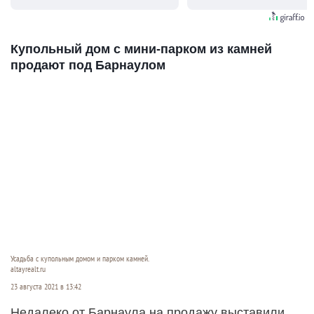
видят...
Купольный дом с мини-парком из камней
продают под Барнаулом
Усадьба с купольным домом и парком камней.
altayrealt.ru
23 августа 2021 в 13:42
Недалеко от Барнаула на продажу выставили