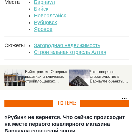
Места
Барнаул
Бийск
Новоалтайск
Рубцовск
Яровое
Сюжеты
Загородная недвижимость
Строительная отрасль Алтая
ых
Что говорят о
Пришпорим рынок. 5
строительстве в
тенденций
Барнауле объекты,
многоквартирного и
получившие зеленый
индивидуального
свет
жилищного
строительства
ПО ТЕМЕ:
«Рубин» не вернется. Что сейчас происходит
на месте первого ювелирного магазина
Барнаула советской эпохи