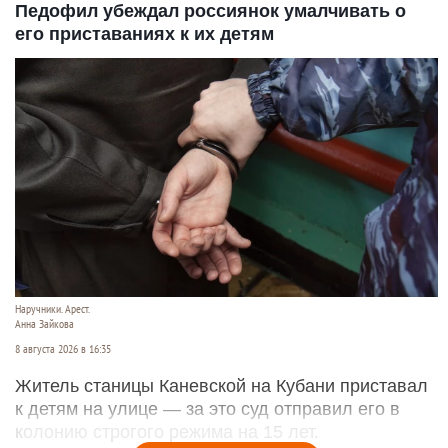
Педофил убеждал россиянок умалчивать о
его приставаниях к их детям
Наручники. Арест.
Анна Зайкова
8 августа 2026 в 16:35
Житель станицы Каневской на Кубани приставал
к детям на улице — за это суд отправил его в
колонию строгого режима на 15 лет.