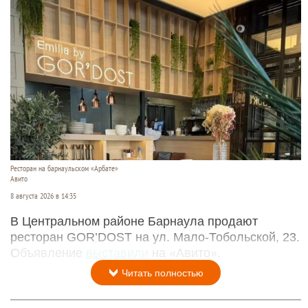
Ресторан на барнаульском «Арбате»
Авито
8 августа 2026 в 14:35
В Центральном районе Барнаула продают
ресторан GOR’DOST на ул. Мало-Тобольской, 23.
Объявление
выставили
на «Авито».
Читать полностью