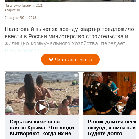
Новостройки Барнаула. 2021.
Altapress.ru
22 августа 2021 в 20:06
Налоговый вычет за аренду квартир предложило
ввести в России министерство строительства и
жилищно-коммунального хозяйства, передает
РИА Новости
.
Читать полностью
i
Скрытая камера на
Ролик длится неск
пляже Крыма: Что люди
секунд, а смеяться
вытворяют, когда их не
будете долго