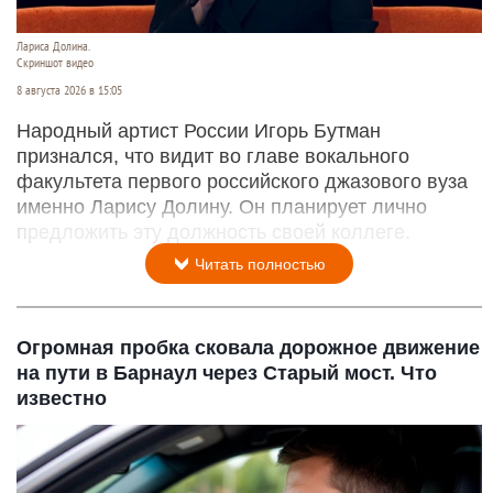
Лариса Долина.
Скриншот видео
8 августа 2026 в 15:05
Народный артист России Игорь Бутман
признался, что видит во главе вокального
факультета первого российского джазового вуза
именно Ларису Долину. Он планирует лично
предложить эту должность своей коллеге.
Читать полностью
Огромная пробка сковала дорожное движение
на пути в Барнаул через Старый мост. Что
известно