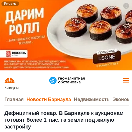
Реклама
To
F7
8 августа
Главная
Новости Барнаула
Недвижимость
Эконом
Дефицитный товар. В Барнауле к аукционам
готовят более 1 тыс. га земли под жилую
застройку