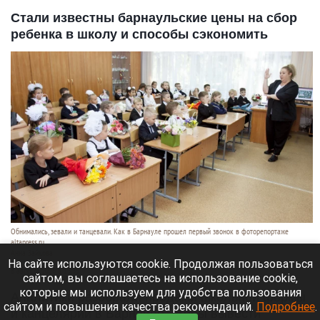
Стали известны барнаульские цены на сбор
ребенка в школу и способы сэкономить
Обнимались, зевали и танцевали. Как в Барнауле прошел первый звонок в фоторепортаже
altapress.ru.
Анна Зайкова
На сайте используются cookie. Продолжая пользоваться
8 августа 2026 в 13:35
сайтом, вы соглашаетесь на использование cookie,
которые мы используем для удобства пользования
Аналитики разобрали продажи школьной формы
сайтом и повышения качества рекомендаций.
Подробнее
.
и канцелярии в Барнауле, чтобы вывести