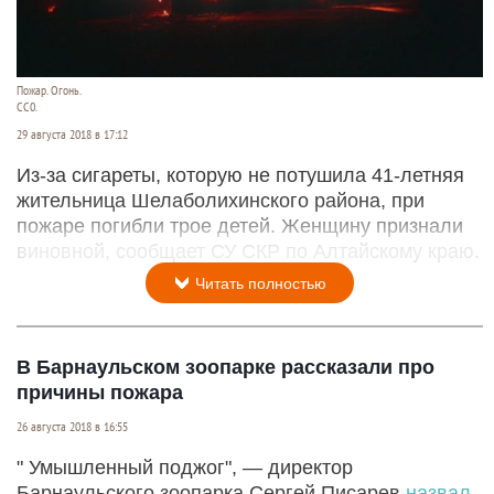
Пожар. Огонь.
СС0.
29 августа 2018 в 17:12
Из-за сигареты, которую не потушила 41-летняя
жительница Шелаболихинского района, при
пожаре погибли трое детей. Женщину признали
виновной, сообщает СУ СКР по Алтайскому краю.
Читать полностью
В Барнаульском зоопарке рассказали про
причины пожара
26 августа 2018 в 16:55
" Умышленный поджог", — директор
Барнаульского зоопарка Сергей Писарев
назвал