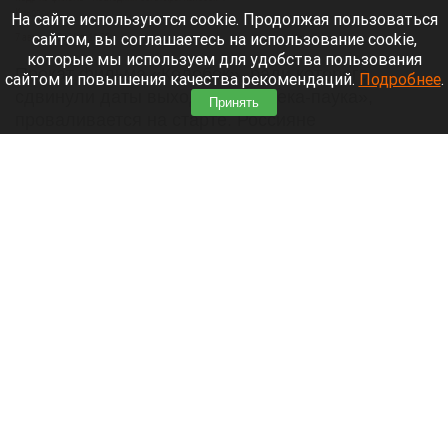
Кинопоиск
На сайте используются cookie. Продолжая пользоваться
сайтом, вы соглашаетесь на использование cookie,
7 августа 2026 в 11:25
которые мы используем для удобства пользования
Прокат фильма «Колобок», ради которого
сайтом и повышения качества рекомендаций.
Подробнее
.
сдвинули даты выхода «Человека-паука»,
Принять
проваливается на старте. Россияне
отказываются покупать билеты на российскую
ленту. Часть аудитории публично отказалась
поддерживать проект рублем.
Читать полностью
Из-за непогоды погибли женщина и ребенок в
российском регионе. Режим ЧС