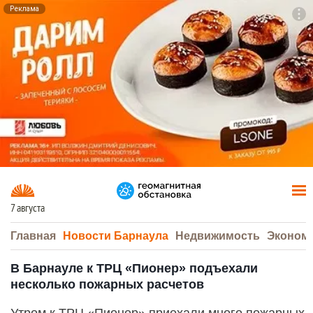
Реклама
To
F7
7 августа
Главная
Новости Барнаула
Недвижимость
Эконом
В Барнауле к ТРЦ «Пионер» подъехали
несколько пожарных расчетов
Утром к ТРЦ «Пионер» приехали много пожарных