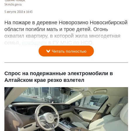
Тушение пожара.
54.mchs.gov.ru
5 августа 2018 в 16:43
На пожаре в деревне Новорозино Новосибирской
области погибли мать и трое детей. Огонь
охватил квартиру, в которой жила многодетная
семья,
сообщили
в ГУ МЧС по НСО.
Читать полностью
Спрос на подержанные электромобили в
Алтайском крае резко взлетел