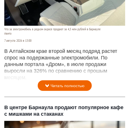
Что за электромобиль в редком окрасе продают за 4,5 млн рублей в Барнауле
Авито
7 августа 2026 в 13:00
В Алтайском крае второй месяц подряд растет
спрос на подержанные электромобили. По
данным портала «Дром», в июле продажи
выросли на 326% по сравнению с прошым
месяцем.
Читать полностью
В центре Барнаула продают популярное кафе
с мишками на стаканах