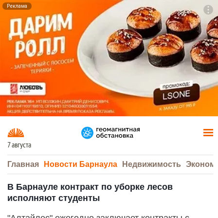
Реклама
To
F7
7 августа
Главная
Новости Барнаула
Недвижимость
Эконом
В Барнауле контракт по уборке лесов
исполняют студенты
"Алтайлес" ежегодно заключает контракты с