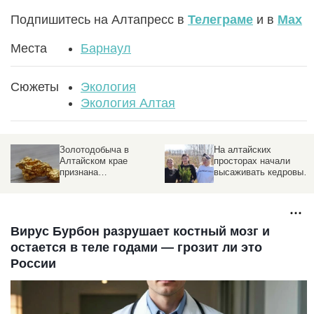
Подпишитесь на Алтапресс в
Телеграме
и в
Max
Места
Барнаул
Сюжеты
Экология
Экология Алтая
Золотодобыча в
На алтайских
Алтайском крае
просторах начали
признана
высаживать кедровый
неэффективной
лес — фоторепортаж
Вирус Бурбон разрушает костный мозг и
остается в теле годами — грозит ли это
России