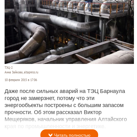
ТЭЦ-2.
Анна Зайкова, altapress.ru
10 февраля 2015 в 17:06
Даже после сильных аварий на ТЭЦ Барнаула
город не замерзнет, потому что эти
энергообъекты
построены с большим запасом
прочности. Об этом рассказал Виктор
Мещеряков, начальник управления Алтайского
края по промышленности и энергетике.
Читать полностью