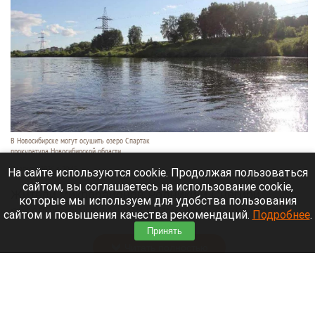
В Новосибирске могут осушить озеро Спартак
прокуратура Новосибирской области
7 августа 2026 в 20:15
На сайте используются cookie. Продолжая пользоваться
сайтом, вы соглашаетесь на использование cookie,
Жители микрорайонов Родники и Снегири
которые мы используем для удобства пользования
обеспокоены планами возможной ликвидации
сайтом и повышения качества рекомендаций.
Подробнее
.
озера Спартак.
Принять
Читать полностью
В Барнауле застройщик уничтожил