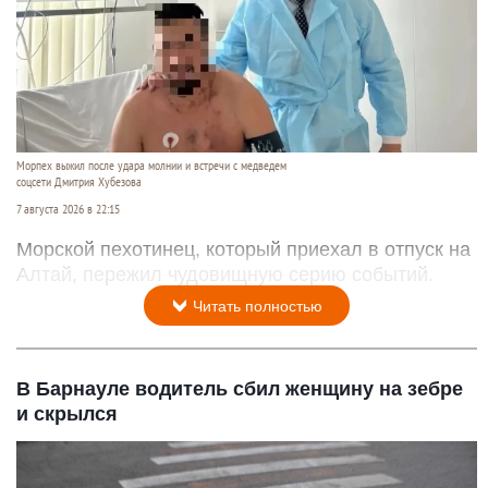
Морпех выжил после удара молнии и встречи с медведем
соцсети Дмитрия Хубезова
7 августа 2026 в 22:15
Морской пехотинец, который приехал в отпуск на
Алтай, пережил чудовищную серию событий.
Читать полностью
В Барнауле водитель сбил женщину на зебре
и скрылся