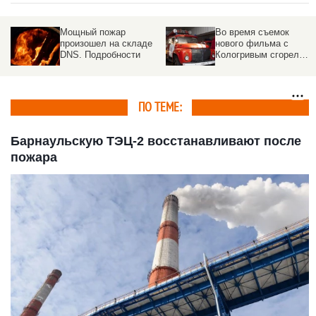
Во время съемок
Крупный пожар
е
нового фильма с
произошел в
Кологривым сгорел
российском конно-
киногород
спортивном клубе
ПО ТЕМЕ:
Барнаульскую ТЭЦ-2 восстанавливают после
пожара