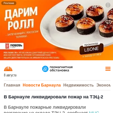
Реклама
To
F7
8 августа
Главная
Новости Барнаула
Недвижимость
Эконом
В Барнауле ликвидировали пожар на ТЭЦ-2
В Барнауле пожарные ликвидировали
возгорание на складе ТЭЦ-2, сообщает
МЧС