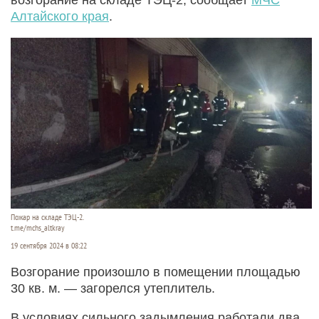
Алтайского края
.
Пожар на складе ТЭЦ-2.
t.me/mchs_altkray
19 сентября 2024 в 08:22
Возгорание произошло в помещении площадью
30 кв. м. — загорелся утеплитель.
В условиях сильного задымления работали два