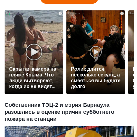
i
i
Скрытая камера на
Ролик длится
Р
пляже Крыма: Что
несколько секунд, а
с
люди вытворяют,
смеяться вы будете
б
когда их не видят...
долго
у
Собственник ТЭЦ-2 и мэрия Барнаула
разошлись в оценке причин субботнего
пожара на станции