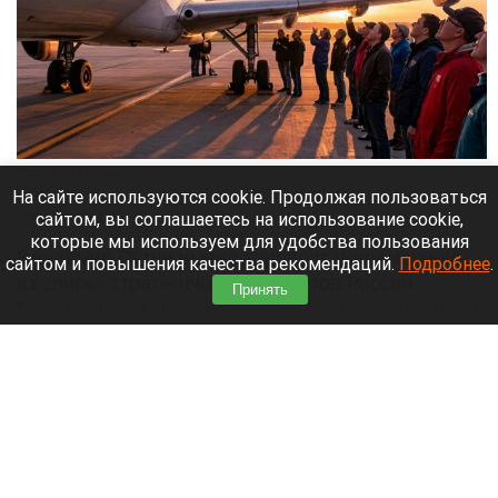
Люди рядом с самолетом.
Алиса ИИ
На сайте используются cookie. Продолжая пользоваться
сайтом, вы соглашаетесь на использование cookie,
7 августа 2026 в 12:15
которые мы используем для удобства пользования
Владимир Путин вывел аэропорт Шереметьево
сайтом и повышения качества рекомендаций.
Подробнее
.
из списка стратегических объектов России.
Принять
Подписанный главой государства указ открывает
путь к его приватизации.
Читать полностью
Собака выжила после схватки с медведем
ради спасения хозяина