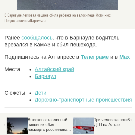
В Барнауле легковая машина сбила ребенка на велосипеде. Источник:
Предоставлено altapress.ru
Ранее
сообщалось
, что в Барнауле водитель
врезался в КамАЗ и сбил пешехода.
Подпишитесь на Алтапресс в
Телеграме
и в
Max
Места
Алтайский край
Барнаул
Сюжеты
Дети
Дорожно-транспортные происшествия
к
Высокопоставленный
Три человека погибли в
ре
чиновник сбил
ДТП на Алтае
насмерть россиянина в
Таиланде