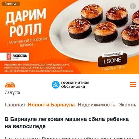
Реклама
To
F7
7 августа
Главная
Новости Барнаула
Недвижимость
Эконом
В Барнауле легковая машина сбила ребенка
на велосипеде
На проспекте Ленина машина сбила мальчика на