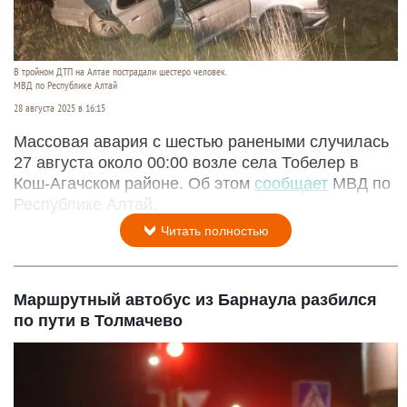
В тройном ДТП на Алтае пострадали шестеро человек.
МВД по Республике Алтай
28 августа 2025 в 16:15
Массовая авария с шестью ранеными случилась
27 августа около 00:00 возле села Тобелер в
Кош-Агачском районе. Об этом
сообщает
МВД по
Республике Алтай.
Читать полностью
Маршрутный автобус из Барнаула разбился
по пути в Толмачево