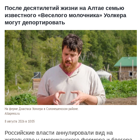
После десятилетий жизни на Алтае семью
известного «Веселого молочника» Уолкера
могут депортировать
На ферме Джастаса Уолкера в Солонешенском районе.
Altapress.ru
8 августа 2026 в 10:05
Российские власти аннулировали вид на
жительство у американского фермера и блогера