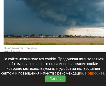
Облака, погода, поля, тучи,дождь.
Дмитрий Лямзин
8 августа 2026 в 08:05
На сайте используются cookie. Продолжая пользоваться
сайтом, вы соглашаетесь на использование cookie,
Синоптики
рассказали
о прогнозе погоды в
которые мы используем для удобства пользования
Алтайском крае и Барнауле на 8 августа.
сайтом и повышения качества рекомендаций.
Подробнее
.
Читать полностью
Принять
Новый мост через реку Пивоварку планируют
построить в Барнауле