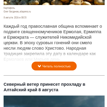
Картофель.
Олег Богданов, altapress.ru
8 августа 2026 в 08:35
Каждый год православная община вспоминает о
подвиге священномучеников Ермолая, Ермиппа
и Ермократа — служителей Никомидийской
церкви. В эпоху суровых гонений они смело
несли людям слово Христово. Народная
традиция закрепила эту дату в календаре как
Ермолаев или Марьев день.
Читать полностью
Северный ветер принесет прохладу в
Алтайский край 8 августа