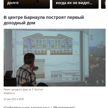
долго
когда их не видят...
у
В центре Барнаула построят первый
доходный дом
Проект доходного дома на Л. Толстого.
altapress.ru
25 мая 2015 в 09:05
Собственник гостиницы "Виктория"