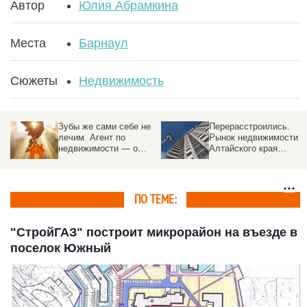
Автор
Юлия Абрамкина
Места
Барнаул
Сюжеты
Недвижимость
Зубы же сами себе не
Перерасстроились.
лечим. Агент по
Рынок недвижимости
недвижимости — о
Алтайского края
трендах, «эффекте
обгоняет соседей с
Долиной», и о том,
надеждой на
почему риелтор нужен
потепление
ПО ТЕМЕ:
"СтройГАЗ" построит микрорайон на въезде в
поселок Южный