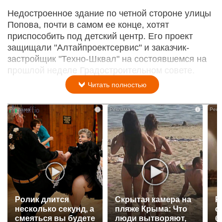
Недостроенное здание по четной стороне улицы
Попова, почти в самом ее конце, хотят
приспособить под детский центр. Его проект
защищали "Алтайпроектсервис" и заказчик-
застройщик "Техно-Шквал" на состоявшемся на
прошлой неделе Градостроительном совете.
Читать полностью
i
i
Ролик длится
Скрытая камера на
Р
несколько секунд, а
пляже Крыма: Что
с
смеяться вы будете
люди вытворяют,
б