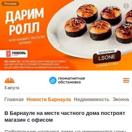
Реклама
To
F7
8 августа
Главная
Новости Барнаула
Недвижимость
Эконом
В Барнауле на месте частного дома построят
магазин с офисом
Собственник частного дома на перекрестке улиц