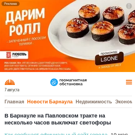
Реклама
To
F7
7 августа
Главная
Новости Барнаула
Недвижимость
Эконом
В Барнауле на Павловском тракте на
несколько часов выключат светофоры
Как сообщает официальный сайт города
, 19 мая