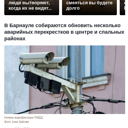
люди вытворяют,
смеяться вы будете
с
когда их не видят...
долго
П
р
В Барнауле собираются обновить несколько
аварийных перекрестков в центре и спальных
районах
Камеры видеофиксации ГИБДД.
Фото: Анна Зайкова.