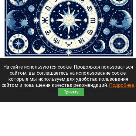
Гороскоп. Астрология.
shedevrum.ai
На сайте используются cookie. Продолжая пользоваться
сайтом, вы соглашаетесь на использование cookie,
7 августа 2026 в 06:18
которые мы используем для удобства пользования
Конец недели обещает быть насыщенным для
сайтом и повышения качества рекомендаций.
Подробнее
.
всех знаков зодиака. Кому-то звезды подготовили
Принять
приятные сюрпризы, а кому-то стоит проявить
осторожность в делах и общении.
Читать полностью