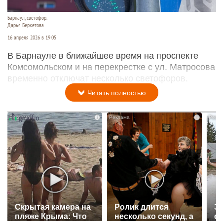
Барнаул, светофор.
Дарья Беркетова
16 апреля 2026 в 19:05
В Барнауле в ближайшее время на проспекте
Комсомольском и на перекрестке с ул. Матросова
временно отключат несколько светофоров.
Читать полностью
i
i
Скрытая камера на
Ролик длится
Э
пляже Крыма: Что
несколько секунд, а
о