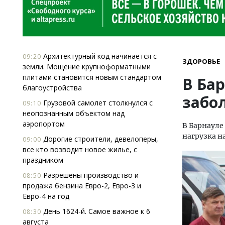
Архитектурный код начинается с
09:20
ЗДОРОВЬЕ
земли. Мощение крупноформатными
плитами становится новым стандартом
В Ба
благоустройства
забо
Грузовой самолет столкнулся с
09:10
неопознанным объектом над
аэропортом
В Барнауле
нагрузка н
Дорогие строители, девелоперы,
09:00
все кто возводит новое жилье, с
праздником
Разрешены производство и
08:50
продажа бензина Евро-2, Евро-3 и
Евро-4 на год
День 1624-й. Самое важное к 6
08:30
августа