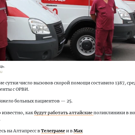
тектурный код начинается с
Двухуровневые номера и в
ли. Мощение крупноформатными
Каким будет новый апарт
тами становится новым
«Белкур» в Белокурихе
щь.
ндартом благоустройства
ru
ОИТЕЛЬСТВО
ДОМА И КВАРТИРЫ
ие сутки число вызовов скорой помощи составило 1387, ср
енты с ОРВИ.
яжело больных пациентов — 25.
о известно, как
будут работать алтайские
поликлиники в н
.
ь на Алтапресс в
Телеграме
и в
Max