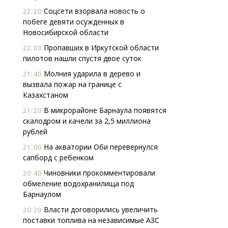
Соцсети взорвала новость о
22:20
побеге девяти осужденных в
Новосибирской области
Пропавших в Иркутской области
22:00
пилотов нашли спустя двое суток
Молния ударила в дерево и
21:40
вызвала пожар на границе с
Казахстаном
В микрорайоне Барнаула появятся
21:20
скалодром и качели за 2,5 миллиона
рублей
На акватории Оби перевернулся
21:00
сапборд с ребенком
Чиновники прокомментировали
20:40
обмеление водохранилища под
Барнаулом
Власти договорились увеличить
20:20
поставки топлива на независимые АЗС