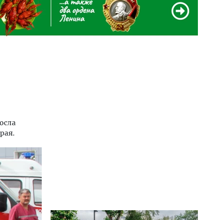
осла
рая.