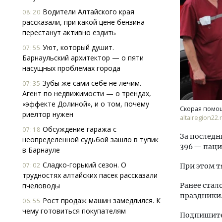
Водители Алтайского края
08:20
рассказали, при какой цене бензина
перестанут активно ездить
Уют, который душит.
07:55
Барнаульский архитектор — о пяти
насущных проблемах города
Зубы же сами себе не лечим.
Архи
07:35
Агент по недвижимости — о трендах,
зем
«эффекте Долиной», и о том, почему
пли
Скорая помо
риелтор нужен
ста
altairegion22.
Обсуждение гаража с
СТР
07:18
За последн
неопределенной судьбой зашло в тупик
396 — паци
в Барнауле
Сладко-горький сезон. О
07:02
При этом т
трудностях алтайских пасек рассказали
пчеловоды
Ранее стал
праздники
Рост продаж машин замедлился. К
06:55
чему готовиться покупателям
Подпишитес