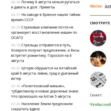
Почему 6 августа нельзя ругаться
06:46
Места
Ал
и давать в долг. Приметы
На заводе в Брянске нашли тайник
06:35
времен СССР
СМОТРИТЕ
Страховые компании почти не
06:20
организуют восстановление машин по
ОСАГО
Стрельцы отправятся в путь,
06:18
Козероги получат предложение, а Весы
встретят романтику. Гороскоп на 6
августа
Шторм обрушится на Алтайский
06:02
край 6 августа: ливни, град и ураганный
ветер
«Политеховский маньяк»,
23:40
тубдиспансер и новые дорожные знаки.
Сюжет:
Что произошло на Алтае 5 августа
Население Земли предложили
22:40
Чтобы сооб
сократить вдвое