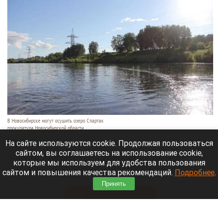
В Новосибирске могут осушить озеро Спартак
прокуратура Новосибирской области
7 августа 2026 в 20:15
На сайте используются cookie. Продолжая пользоваться
сайтом, вы соглашаетесь на использование cookie,
Жители микрорайонов Родники и Снегири
которые мы используем для удобства пользования
обеспокоены планами возможной ликвидации
сайтом и повышения качества рекомендаций.
Подробнее
.
озера Спартак.
Принять
Читать полностью