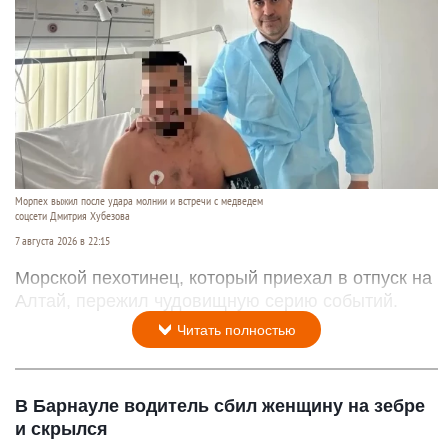
Морпех выжил после удара молнии и встречи с медведем
соцсети Дмитрия Хубезова
7 августа 2026 в 22:15
Морской пехотинец, который приехал в отпуск на
Алтай, пережил чудовищную серию событий.
Читать полностью
В Барнауле водитель сбил женщину на зебре
и скрылся