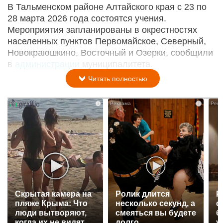
В Тальменском районе Алтайского края с 23 по
28 марта 2026 года состоятся учения.
Мероприятия запланированы в окрестностях
населенных пунктов Первомайское, Северный,
Новокраюшкино, Восточный и Озерки, сообщили
в
администрации
муниципалитета.
Читать полностью
i
i
Скрытая камера на
Ролик длится
Р
пляже Крыма: Что
несколько секунд, а
с
люди вытворяют,
смеяться вы будете
б
когда их не видят...
долго
у