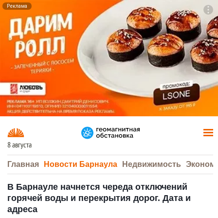
Реклама
To
F7
8 августа
Главная
Новости Барнаула
Недвижимость
Эконом
В Барнауле начнется череда отключений
горячей воды и перекрытия дорог. Дата и
адреса