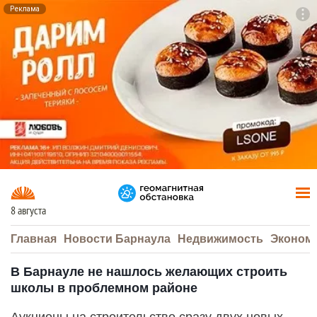
Реклама
To
F7
8 августа
Главная
Новости Барнаула
Недвижимость
Эконом
В Барнауле не нашлось желающих строить
школы в проблемном районе
Аукционы на строительство сразу двух новых