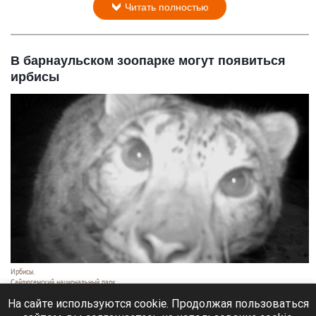
Читать полностью
В барнаульском зоопарке могут появиться
ирбисы
Ирбисы.
Сайлюгемский национальный парк
7 августа 2026 в 22:35
На сайте используются cookie. Продолжая пользоваться