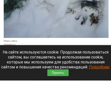
Много снега.
altapress.ru
31 июля 2026 в 11:19
На сайте используются cookie. Продолжая пользоваться
сайтом, вы соглашаетесь на использование cookie,
По меньшей мере 10 альпинистов пропали без
которые мы используем для удобства пользования
вести на горе Броуд-Пик после того, как мощная
сайтом и повышения качества рекомендаций.
Подробнее
.
лавина обрушилась на альпинистский маршрут
Принять
на этой горе высотой 8047 метров.
Читать полностью
В центре Барнаула продают популярный бар,
где делают клубнику в шоколаде