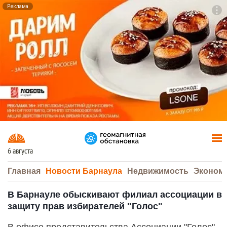
Реклама
To
F7
6 августа
Главная
Новости Барнаула
Недвижимость
Эконом
В Барнауле обыскивают филиал ассоциации в
защиту прав избирателей "Голос"
В офисе представительства Ассоциации "Голос",