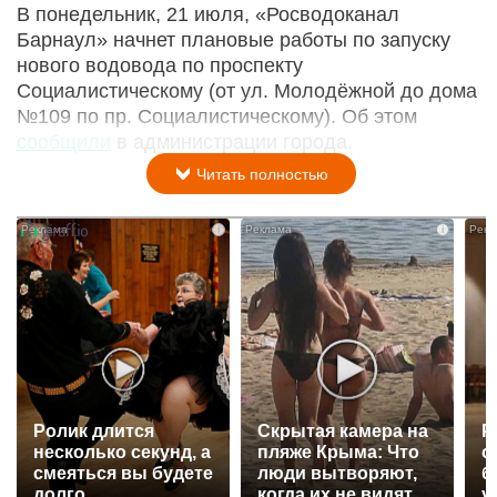
В понедельник, 21 июля, «Росводоканал
Барнаул» начнет плановые работы по запуску
нового водовода по проспекту
Социалистическому (от ул. Молодёжной до дома
№109 по пр. Социалистическому). Об этом
сообщили
в администрации города.
Читать полностью
i
i
Ролик длится
Скрытая камера на
Р
несколько секунд, а
пляже Крыма: Что
с
смеяться вы будете
люди вытворяют,
б
долго
когда их не видят...
у