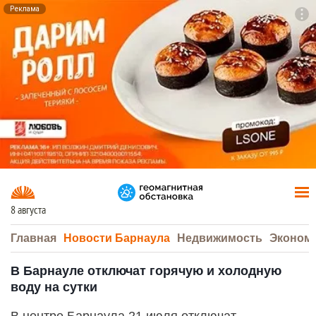
Реклама
To
F7
8 августа
Главная
Новости Барнаула
Недвижимость
Эконом
В Барнауле отключат горячую и холодную
воду на сутки
В центре Барнаула 21 июля отключат