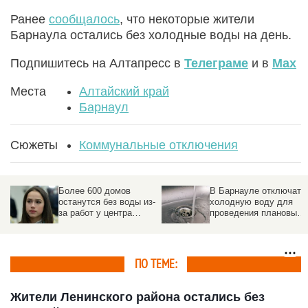
Ранее
сообщалось
, что некоторые жители
Барнаула остались без холодные воды на день.
Подпишитесь на Алтапресс в
Телеграме
и в
Max
Места
Алтайский край
Барнаул
Сюжеты
Коммунальные отключения
Более 600 домов
В Барнауле отключат
останутся без воды из-
холодную воду для
за работ у центра
проведения плановых
известной российской
работ. Адреса
фигуристки
ПО ТЕМЕ:
Жители Ленинского района остались без