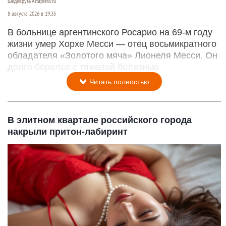
Шедеврум/Altapress.ru
8 августа 2026 в 19:35
В больнице аргентинского Росарио на 69-м году
жизни умер Хорхе Месси — отец восьмикратного
обладателя «Золотого мяча» Лионеля Месси. Он
долго боролся с тяжелой болезнью.
Читать полностью
В элитном квартале российского города
накрыли притон-лабиринт