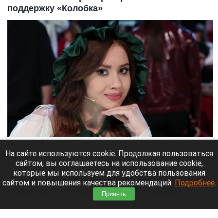
поддержку «Колобка»
Олеся Иванченко.
Пресс-служба телеканала НТВ.
На сайте используются cookie. Продолжая пользоваться
сайтом, вы соглашаетесь на использование cookie,
8 августа 2026 в 17:35
которые мы используем для удобства пользования
Скандал вокруг фильма «Колобок», где одну из
сайтом и повышения качества рекомендаций.
Подробнее
.
главных ролей сыграл Дмитрий Журавлев,
Принять
перекинулся на его коллегу в шоу «Натальная
карта» — Олесю Иванченко.