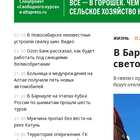
В Новосибирске неизвестные
22:20
ЖИЗНЬ
устроили свалку шин. Видео
В Ба
Ozon Банк рассказал, как будет
22:00
работать под санкциями
свет
Великобритании
Больница и медучреждения на
21:40
В связи с 
Алтае получили пять новых
будут отк
автомобилей
В Барнауле на этапах Кубка
21:20
России по шахматам прошли шесть
туров
Мужчина пропал без вести на
21:00
реке Катунь
Территория опережения. ГК
10:00