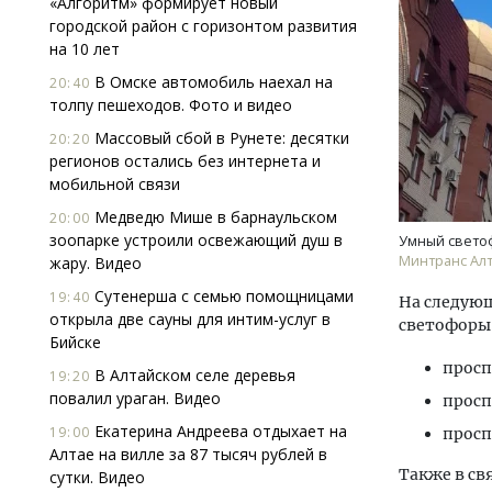
«Алгоритм» формирует новый
городской район с горизонтом развития
на 10 лет
В Омске автомобиль наехал на
20:40
толпу пешеходов. Фото и видео
Массовый сбой в Рунете: десятки
20:20
регионов остались без интернета и
мобильной связи
Архи
зем
Медведю Мише в барнаульском
20:00
пли
зоопарке устроили освежающий душ в
Умный свето
ста
Минтранс Алт
жару. Видео
СТР
Сутенерша с семью помощницами
19:40
На следующ
открыла две сауны для интим-услуг в
светофоры
Бийске
просп
В Алтайском селе деревья
19:20
повалил ураган. Видео
просп
Екатерина Андреева отдыхает на
19:00
просп
Алтае на вилле за 87 тысяч рублей в
Также в св
сутки. Видео