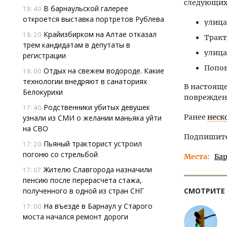
следующих
В барнаульской галерее
18:40
откроется выставка портретов Рублева
улица
Крайизбирком на Алтае отказал
18:20
Тракт
трем кандидатам в депутаты в
улица
регистрации
Попов
Отдых на свежем водороде. Какие
18:00
технологии внедряют в санаториях
В настояще
Белокурихи
поврежден
Родственники убитых девушек
17:40
Ранее
неск
узнали из СМИ о желании маньяка уйти
на СВО
Подпишитес
Пьяный тракторист устроил
17:20
погоню со стрельбой
Места
Ба
Жителю Славгорода назначили
17:07
пенсию после перерасчета стажа,
полученного в одной из стран СНГ
СМОТРИТЕ
На въезде в Барнаул у Старого
17:00
моста начался ремонт дороги