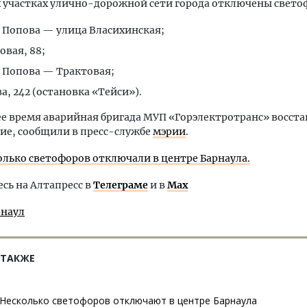
 участках улично-дорожной сети города отключены свето
 Попова — улица Власихинская;
овая, 88;
 Попова — Трактовая;
а, 242 (остановка «Тейси»).
е время аварийная бригада МУП «Горэлектротранс» восст
ие, сообщили в пресс-службе
мэрии
.
олько светофоров отключали в центре Барнаула.
ь на Алтапресс в
Телеграме
и в
Max
рнаул
 ТАКЖЕ
Несколько светофоров отключают в центре Барнаула