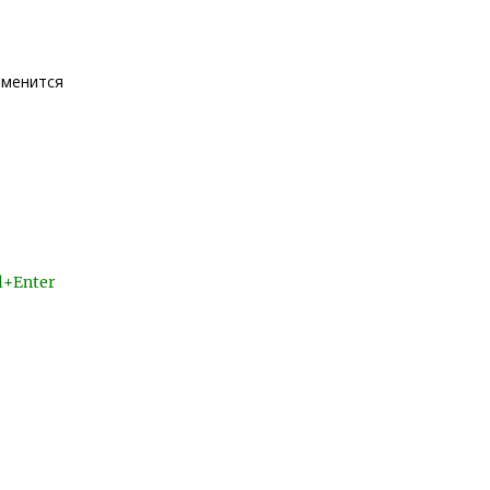
зменится
l+Enter