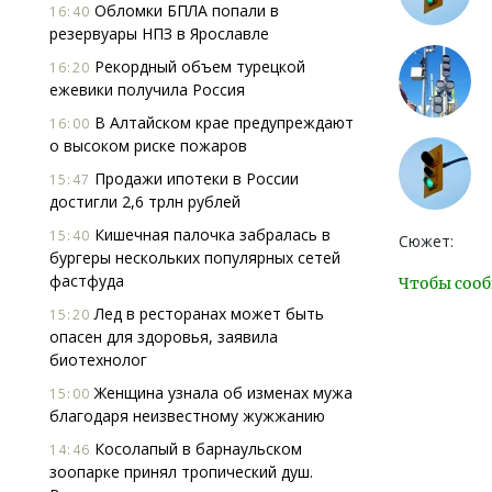
Обломки БПЛА попали в
16:40
резервуары НПЗ в Ярославле
Рекордный объем турецкой
16:20
ежевики получила Россия
В Алтайском крае предупреждают
16:00
о высоком риске пожаров
Продажи ипотеки в России
15:47
достигли 2,6 трлн рублей
Кишечная палочка забралась в
15:40
Сюжет:
бургеры нескольких популярных сетей
фастфуда
Чтобы сооб
Лед в ресторанах может быть
15:20
опасен для здоровья, заявила
биотехнолог
Женщина узнала об изменах мужа
15:00
благодаря неизвестному жужжанию
Косолапый в барнаульском
14:46
зоопарке принял тропический душ.