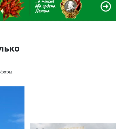
лько
тофоры