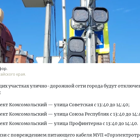
тектурный код начинается с
Двухуровневые номера и в
ли. Мощение крупноформатными
Каким будет новый бутик
тами становится новым
«Белкур» в Белокурихе
фор.
ндартом благоустройства
айского края.
ОИТЕЛЬСТВО
ДОМА И КВАРТИРЫ
их участках улично-дорожной сети города будут отключ
:
ект Комсомольский — улица Советская с 13:40 до 14:40;
ект Комсомольский — улица Союза Республик с 13:40 до 14:
ект Комсомольский — улица Профинтерна с 13:40 до 14:40.
язи с повреждением питающего кабеля МУП «Горэлектротр