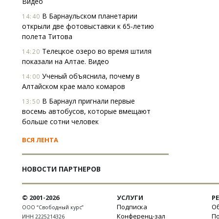
Видео
В Барнаульском планетарии
14:40
открыли две фотовыставки к 65-летию
полета Титова
Телецкое озеро во время штиля
14:20
показали на Алтае. Видео
Ученый объяснила, почему в
14:00
Алтайском крае мало комаров
В Барнаул пригнали первые
13:50
восемь автобусов, которые вмещают
больше сотни человек
ВСЯ ЛЕНТА
НОВОСТИ ПАРТНЕРОВ
© 2001-2026
УСЛУГИ
Р
Подписка
Об
ООО “Свободный курс”
Конференц-зал
П
ИНН 2225214326