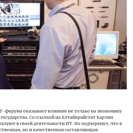
тектурный код начинается с
Ищем новые берега. Ген
ли. Мощение крупноформатными
«Жилищной инициативы»
тами становится новым
Гатилов — о том, как де
ндартом благоустройства
оставаться на плаву, ког
штормит
ОИТЕЛЬСТВО
СТРОИТЕЛЬСТВО
ИТ-форума оказывает влияние не только на экономику
е государства. Со ссылкой на Алтайкрайстат Карлин
ьзуют в своей деятельности ИТ. Но подчеркнул, что в
ственная, но и качественная составляющая.