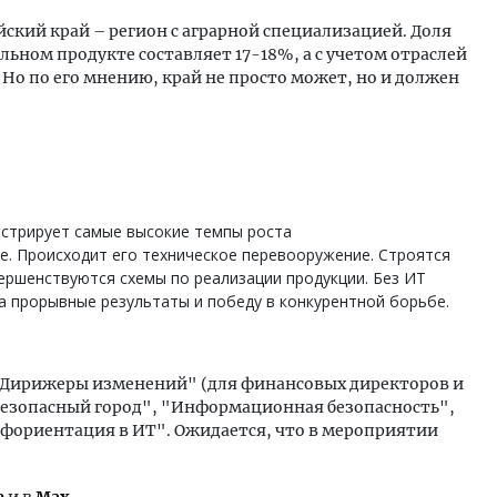
ский край – регион с аграрной специализацией. Доля
льном продукте составляет 17-18%, а с учетом отраслей
 Но по его мнению, край не просто может, но и должен
нстрирует самые высокие темпы роста
е. Происходит его техническое перевооружение. Строятся
ершенствуются схемы по реализации продукции. Без ИТ
а прорывные результаты и победу в конкурентной борьбе.
 "Дирижеры изменений" (для финансовых директоров и
безопасный город", "Информационная безопасность",
офориентация в ИТ". Ожидается, что в мероприятии
е
и в
Max