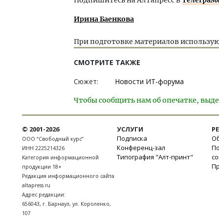
Ирина Баенкова
При подготовке материалов использую
СМОТРИТЕ ТАКЖЕ
Сюжет:
Новости ИТ-форума
Чтобы сообщить нам об опечатке, выде
© 2001-2026
УСЛУГИ
Р
Подписка
Об
ООО “Свободный курс”
Конференц-зал
П
ИНН 2225214326
Типография "Алт-принт"
с
Категория информационной
П
продукции 18+
Редакция информационного сайта
altapress.ru
Адрес редакции:
656043
,
г. Барнаул
,
ул. Короленко,
107