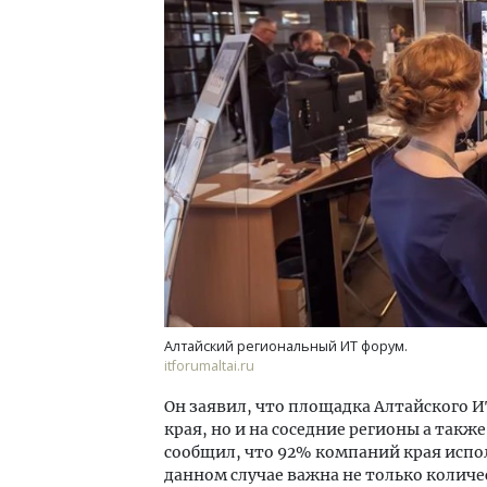
Архи
зем
пли
ста
СТР
Алтайский региональный ИТ форум.
itforumaltai.ru
Он заявил, что площадка Алтайского 
края, но и на соседние регионы а такж
сообщил, что 92% компаний края испол
данном случае важна не только количе