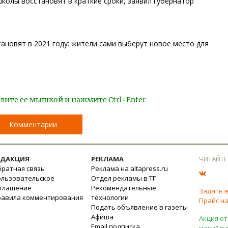
колы восстановят в краткие сроки, заявил губернатор
ановят в 2021 году: жители сами выберут новое место для
лите ее мышкой и нажмите Ctrl+Enter
Комментарии
ЕДАКЦИЯ
РЕКЛАМА
ЧИТАЙТЕ
ратная связь
Реклама на altapress.ru
ользовательское
Отдел рекламы в ТГ
оглашение
Рекомендательные
Задать 
равила комментирования
технологии
Прайс на
Подать объявление в газеты
Афиша
Акция от
Email подписка
маки" в 