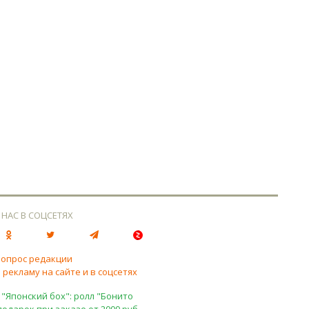
 НАС В СОЦСЕТЯХ
вопрос редакции
 рекламу на сайте и в соцсетях
 "Японский бох": ролл "Бонито
подарок при заказе от 2000 руб.