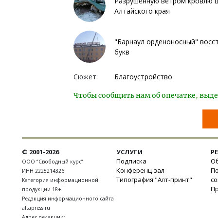
Разрушенную ветром кровлю ш
Алтайского края
"Барнаул орденоносный" восст
букв
Сюжет:
Благоустройство
Чтобы сообщить нам об опечатке, выде
© 2001-2026
УСЛУГИ
Р
Подписка
Об
ООО “Свободный курс”
Конференц-зал
П
ИНН 2225214326
Типография "Алт-принт"
с
Категория информационной
П
продукции 18+
Редакция информационного сайта
altapress.ru
Адрес редакции: