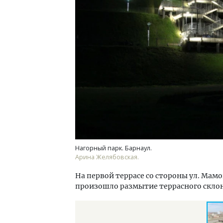
Архи
зем
пли
ста
СТР
Нагорный парк. Барнаул.
Арина Желябовская.
На первой террасе со стороны ул. Мам
произошло размытие террасного склон