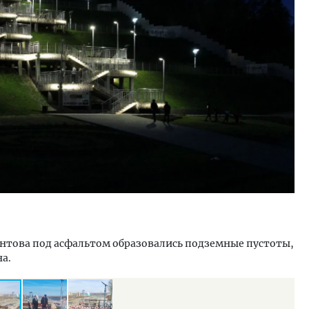
тектурный код начинается с
Ищем новые берега. Ген
ли. Мощение крупноформатными
«Жилищной инициативы»
тами становится новым
Гатилов — о том, как де
ндартом благоустройства
оставаться на плаву, ког
штормит
ОИТЕЛЬСТВО
СТРОИТЕЛЬСТВО
онтова под асфальтом образовались подземные пустоты,
а.