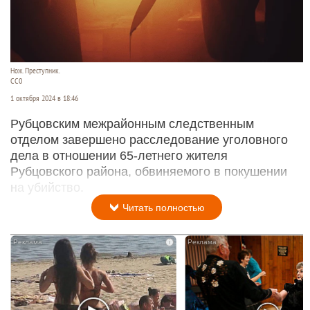
Нож. Преступник.
CC0
1 октября 2024 в 18:46
Рубцовским межрайонным следственным
отделом завершено расследование уголовного
дела в отношении 65-летнего жителя
Рубцовского района, обвиняемого в покушении
на убийство.
Читать полностью
i