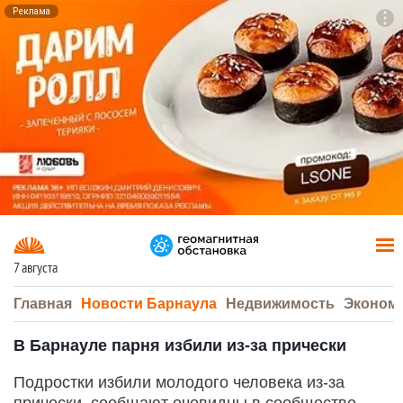
Реклама
To
F7
7 августа
Главная
Новости Барнаула
Недвижимость
Эконом
В Барнауле парня избили из-за прически
Подростки избили молодого человека из-за
прически, сообщают очевидцы в сообществе