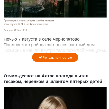
При пожаре в Алтайском крае погибла женщина
пресс-служба ГУ МЧС по Алтайскому краю
7 августа 2026 в 19:10
Ночью 7 августа в селе Чернопятово
Павловского района загорелся частный дом.
Пожарные нашли внутри тело пожилой женщины.
Читать полностью
Отчим-деспот на Алтае полгода пытал
тесаком, черенком и шлангом пятерых детей