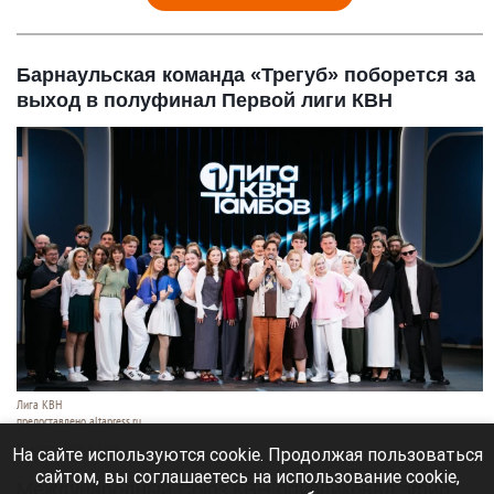
Барнаульская команда «Трегуб» поборется за
выход в полуфинал Первой лиги КВН
Лига КВН
предоставлено altapress.ru
7 августа 2026 в 18:05
На сайте используются cookie. Продолжая пользоваться
сайтом, вы соглашаетесь на использование cookie,
Международный Союз КВН опубликовал эфир