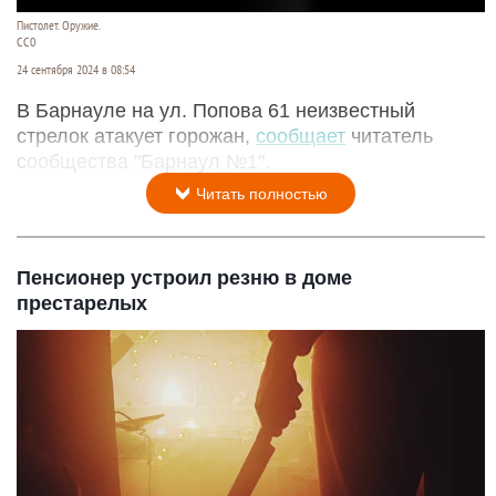
Пистолет. Оружие.
CC0
24 сентября 2024 в 08:54
В Барнауле на ул. Попова 61 неизвестный
стрелок атакует горожан,
сообщает
читатель
сообщества "Барнаул №1".
Читать полностью
Пенсионер устроил резню в доме
престарелых