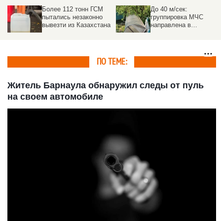
Более 112 тонн ГСМ
До 40 м/сек:
пытались незаконно
группировка МЧС
вывезти из Казахстана
направлена в
пострадавшие от
урагана районы на
Алтае
ПО ТЕМЕ:
Житель Барнаула обнаружил следы от пуль
на своем автомобиле