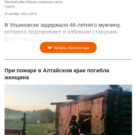
Прохожий избил бабушку, продающую цветы.
Соцсети
29 сентября 2024 в 09:35
В Ульяновске задержали 46-летнего мужчину,
которого подозревают в избиении старушки-
цветочницы,
сообщает
КП-Ульяновск.
Читать полностью
При пожаре в Алтайском крае погибла
женщина