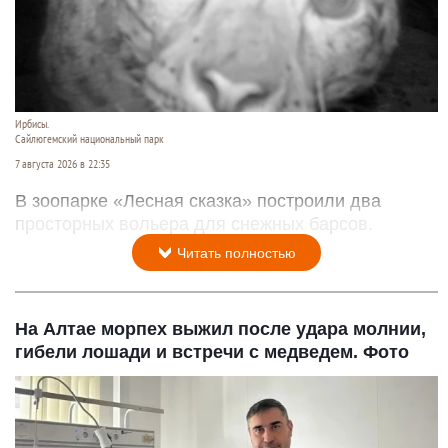
Ирбисы.
Сайлюгемский национальный парк
7 августа 2026 в 22:35
В зоопарке «Лесная сказка» построили два
просторных вольера для снежных барсов.
Читать полностью
На Алтае морпех выжил после удара молнии,
гибели лошади и встречи с медведем. Фото