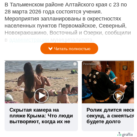
В Тальменском районе Алтайского края с 23 по
28 марта 2026 года состоятся учения.
Мероприятия запланированы в окрестностях
населенных пунктов Первомайское, Северный,
Новокраюшкино, Восточный и Озерки, сообщили
в
администрации
муниципалитета.
Читать полностью
i
Скрытая камера на
Ролик длится неск
пляже Крыма: Что люди
секунд, а смеяться
вытворяют, когда их не
будете долго
видят...