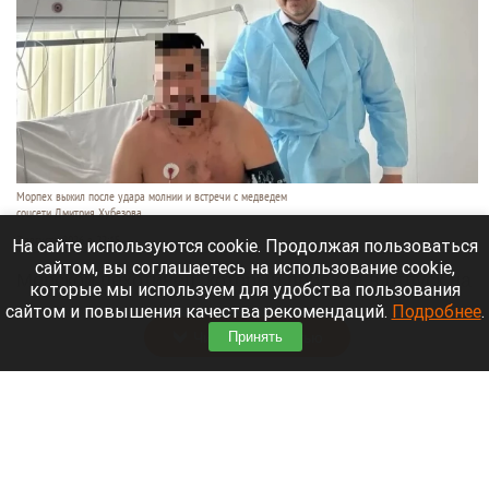
Морпех выжил после удара молнии и встречи с медведем
соцсети Дмитрия Хубезова
7 августа 2026 в 22:15
На сайте используются cookie. Продолжая пользоваться
сайтом, вы соглашаетесь на использование cookie,
Морской пехотинец, который приехал в отпуск на
которые мы используем для удобства пользования
Алтай, пережил чудовищную серию событий.
сайтом и повышения качества рекомендаций.
Подробнее
.
Читать полностью
Принять
В Барнауле водитель сбил женщину на зебре
и скрылся