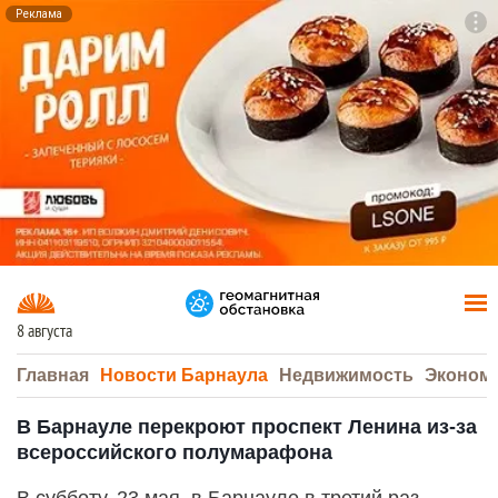
Реклама
To
F7
8 августа
Главная
Новости Барнаула
Недвижимость
Эконом
В Барнауле перекроют проспект Ленина из-за
всероссийского полумарафона
В субботу, 23 мая, в Барнауле в третий раз