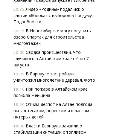
хранения товаров запускает Wildberries
Лидер «Родины» подал иск о
20:35
снятии «Яблока» с выборов в Госдуму.
Подробности
В Новосибирске могут осушить
20:15
озеро Спартак для строительства
многоэтажек
Сводка происшествий. Что
20:00
случилось в Алтайском крае с 6 по 7
августа
В Барнауле застройщик
19:35
уничтожил многолетние деревья. Фото
При пожаре в Алтайском крае
19:10
погибла женщина
Отчим-деспот на Алтае полгода
18:50
пытал тесаком, черенком и шлангом
пятерых детей
Власти Барнаула заявили о
18:30
стабилизации ситуации с топливом