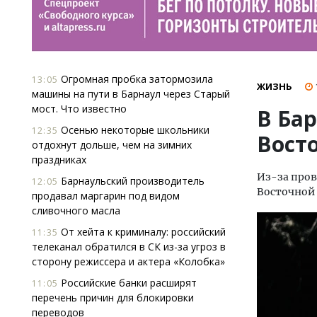
Огромная пробка затормозила
13:05
ЖИЗНЬ
машины на пути в Барнаул через Старый
мост. Что известно
В Ба
Осенью некоторые школьники
12:35
Вост
отдохнут дольше, чем на зимних
праздниках
Из-за пров
Барнаульский производитель
12:05
Восточной 
продавал маргарин под видом
сливочного масла
От хейта к криминалу: российский
11:35
телеканал обратился в СК из-за угроз в
сторону режиссера и актера «Колобка»
Российские банки расширят
11:05
перечень причин для блокировки
переводов