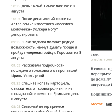
День 1626-й. Самое важное к 8
10:35
августа
После десятилетий жизни на
10:05
Алтае семью известного «Веселого
молочника» Уолкера могут
депортировать
Знаки зодиака получат редкую
Ище
09:35
возможность, начнут думать проще и
«Жи
пройдут «перенастройку». Гороскоп на 8
Гати
Стоп.
августа
оста
unsplash.com
што
Рассказали подробности
09:05
В связи с 
СТР
последнего голосового от пропавшей
перекрыто 
Ирины Усольцевой
до дома № 
Спешите копать картофель,
08:35
августа до 
откажитесь от кровопролития и не
откладывайте ремонт в Ермолаев день
Подпишитес
8 августа
Места
Ба
Северный ветер принесет
08:05
прохладу в Алтайский край 8 августа