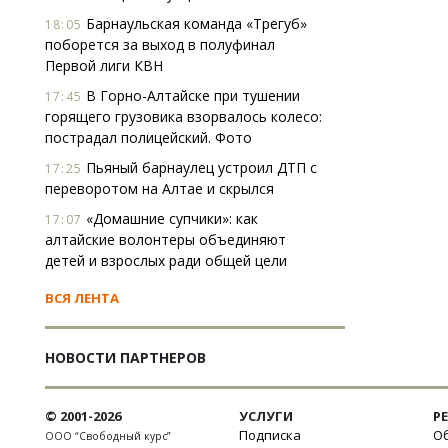
Барнаульская команда «Трегуб»
18:05
поборется за выход в полуфинал
Первой лиги КВН
В Горно-Алтайске при тушении
17:45
горящего грузовика взорвалось колесо:
пострадал полицейский. Фото
Пьяный барнаулец устроил ДТП с
17:25
переворотом на Алтае и скрылся
«Домашние супчики»: как
17:07
алтайские волонтеры объединяют
детей и взрослых ради общей цели
ВСЯ ЛЕНТА
НОВОСТИ ПАРТНЕРОВ
© 2001-2026
УСЛУГИ
Р
Подписка
Об
ООО “Свободный курс”