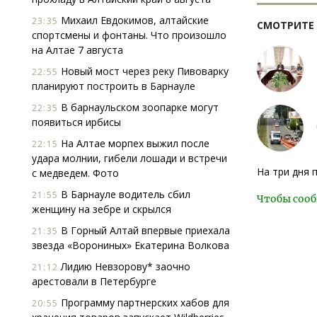
Михаил Евдокимов, алтайские
23:35
СМОТРИТЕ
спортсмены и фонтаны. Что произошло
на Алтае 7 августа
Новый мост через реку Пивоварку
22:55
планируют построить в Барнауле
В барнаульском зоопарке могут
22:35
появиться ирбисы
На Алтае морпех выжил после
22:15
удара молнии, гибели лошади и встречи
На три дня 
с медведем. Фото
В Барнауле водитель сбил
21:55
Чтобы сооб
женщину на зебре и скрылся
В Горный Алтай впервые приехала
21:35
звезда «Ворониных» Екатерина Волкова
Лидию Невзорову* заочно
21:12
арестовали в Петербурге
Программу партнерских хабов для
20:55