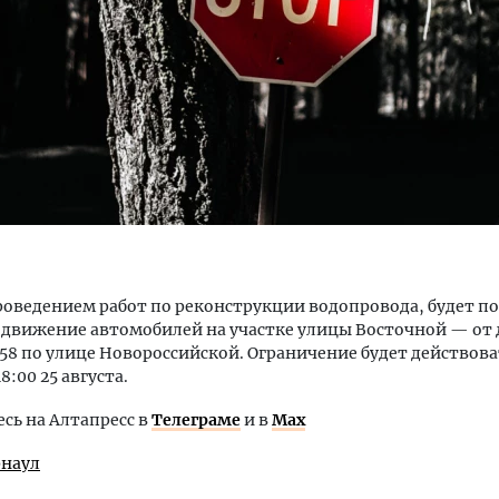
м новые берега. Гендиректор
Архитектурный код начин
лищной инициативы» Юрий
земли. Мощение крупно
лов — о том, как девелоперу
плитами становится нов
ваться на плаву, когда рынок
стандартом благоустрой
рмит
СТРОИТЕЛЬСТВО
проведением работ по реконструкции водопровода, будет п
ОИТЕЛЬСТВО
движение автомобилей на участке улицы Восточной — от
58 по улице Новороссийской. Ограничение будет действовать
18:00 25 августа.
ь на Алтапресс в
Телеграме
и в
Max
рнаул