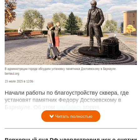
В администрации города обсудили установку памятника Достоевскому в Барнауле.
barnaul.org
23 июля 2025 в 12:06
Начали работы по благоустройству сквера, где
установят памятник Федору Достоевскому в
Барнауле. Об этом
сообщает
мэрия.
Читать полностью
Верховный суд РФ удовлетворил иск о снятии