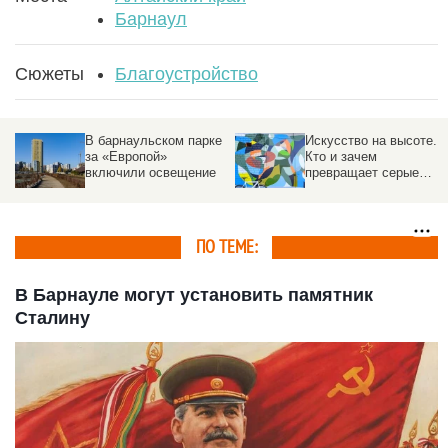
Барнаул
Сюжеты
Благоустройство
В барнаульском парке
Искусство на высоте.
за «Европой»
Кто и зачем
включили освещение
превращает серые
фасады в галереи под
открытым небом
ПО ТЕМЕ:
В Барнауле могут установить памятник
Сталину