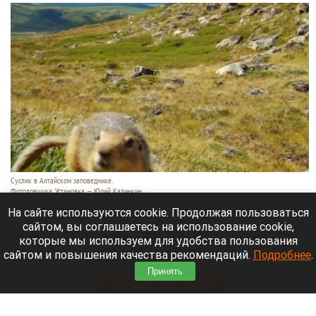
Суслик в Алтайском заповеднике.
Фотоловушка. Установка — Юрий Калинкин
10 августа 2026 в 20:25
На сайте используются cookie. Продолжая пользоваться
сайтом, вы соглашаетесь на использование cookie,
Любопытный суслик сам
заглянул в объектив
которые мы используем для удобства пользования
фотоловушки
Алтайского биосферного
сайтом и повышения качества рекомендаций.
Подробнее
.
заповедника.
Принять
Читать полностью