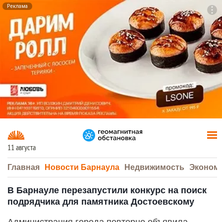
Реклама
To
F7
11 августа
Главная
Новости Барнаула
Недвижимость
Эконом
В Барнауле перезапустили конкурс на поиск
подрядчика для памятника Достоевскому
Администрация города повторно объявила