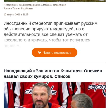
Медвежонок с мамой-медведицей в Алтайском заповеднике.
Роман и Татьяна Воробьевы
10 августа 2026 в 21:25
Иностранный стереотип приписывает русским
обыкновение приручать медведей, но в
действительности все спешат убежать от
косолапого и кричать, чтобы тот испугался
первым.
Читать полностью
Нападающий «Вашингтон Кэпиталз» Овечкин
назвал своих кумиров. Список