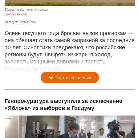
Облака, погода, поля, тучи,дождь.
Дмитрий Лямзин
10 августа 2026 в 22:48
Осень текущего года бросает вызов прогнозам —
она обещает стать самой капризной за последние
10 лет. Синоптики предрекают, что российские
регионы будут швырять из жары в холод,
заливать мощными ливнями и трепать
штормовыми ветрами.
Читать полностью
Генпрокуратура выступила за исключение
«Яблока» из выборов в Госдуму