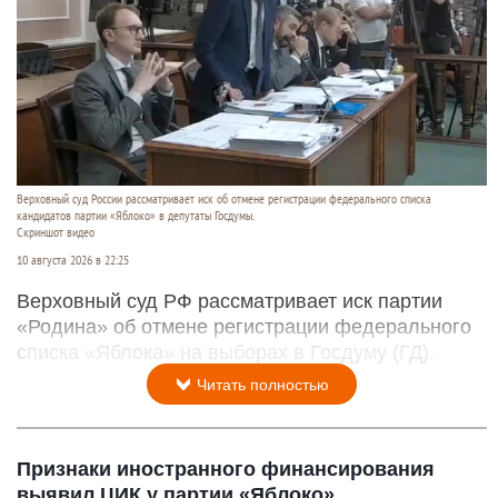
Верховный суд России рассматривает иск об отмене регистрации федерального списка
кандидатов партии «Яблоко» в депутаты Госдумы.
Скриншот видео
10 августа 2026 в 22:25
Верховный суд РФ рассматривает иск партии
«Родина» об отмене регистрации федерального
списка «Яблока» на выборах в Госдуму (ГД).
Читать полностью
Признаки иностранного финансирования
выявил ЦИК у партии «Яблоко»