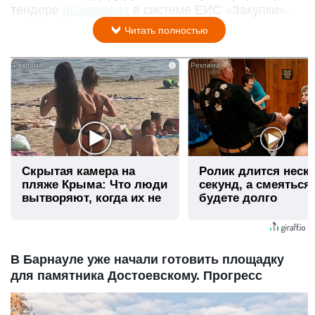
тендере
размещена
в системе ЕИС «Закупки».
Читать полностью
i
Скрытая камера на
Ролик длится неск
пляже Крыма: Что люди
секунд, а смеяться
вытворяют, когда их не
будете долго
видят...
В Барнауле уже начали готовить площадку
для памятника Достоевскому. Прогресс