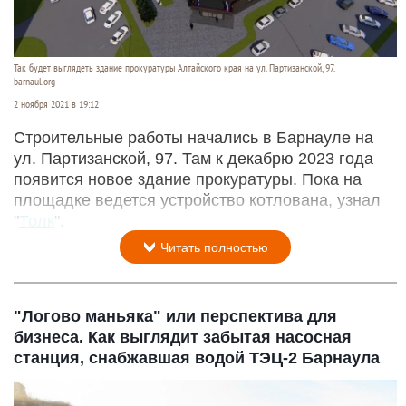
Так будет выглядеть здание прокуратуры Алтайского края на ул. Партизанской, 97.
barnaul.org
2 ноября 2021 в 19:12
Строительные работы начались в Барнауле на
ул. Партизанской, 97. Там к декабрю 2023 года
появится новое здание прокуратуры. Пока на
площадке ведется устройство котлована, узнал
"
Толк
".
Читать полностью
"Логово маньяка" или перспектива для
бизнеса. Как выглядит забытая насосная
станция, снабжавшая водой ТЭЦ-2 Барнаула