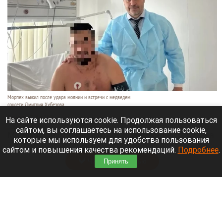
Морпех выжил после удара молнии и встречи с медведем
соцсети Дмитрия Хубезова
7 августа 2026 в 22:15
На сайте используются cookie. Продолжая пользоваться
сайтом, вы соглашаетесь на использование cookie,
Морской пехотинец, который приехал в отпуск на
которые мы используем для удобства пользования
Алтай, пережил чудовищную серию событий.
сайтом и повышения качества рекомендаций.
Подробнее
.
Читать полностью
Принять
В Барнауле водитель сбил женщину на зебре
и скрылся