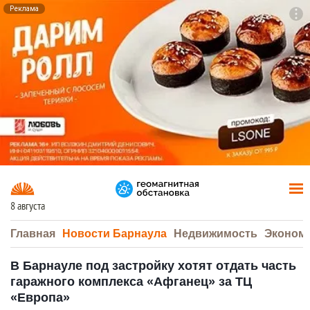
Реклама
To
F7
8 августа
Главная
Новости Барнаула
Недвижимость
Эконом
В Барнауле под застройку хотят отдать часть
гаражного комплекса «Афганец» за ТЦ
«Европа»