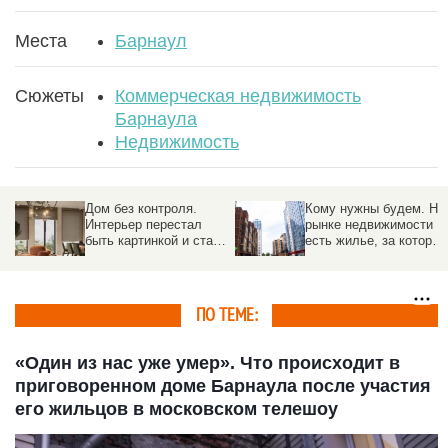
Места
Барнаул
Сюжеты
Коммерческая недвижимость
Барнаула
Недвижимость
Дом без контроля.
Кому нужны будем. На
Интерьер перестал
рынке недвижимости
быть картинкой и стал
есть жилье, за которым
образом жизни
идет настоящая охота.
Но есть много нюансов
ПО ТЕМЕ:
«Один из нас уже умер». Что происходит в
приговоренном доме Барнаула после участия
его жильцов в московском телешоу