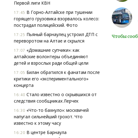
Первой лиги КВН
В Горно-Алтайске при тушении
17:45
горящего грузовика взорвалось колесо:
пострадал полицейский. Фото
Пьяный барнаулец устроил ДТП с
17:25
Чтобы сооб
переворотом на Алтае и скрылся
«Домашние супчики»: как
17:07
алтайские волонтеры объединяют
детей и взрослых ради общей цели
Билан обратился к фанатам после
17:05
критики его «экспериментального»
концерта
Стало известно о скрывшихся от
16:40
следствия сообщниках Лерчек
«Что-то бахнуло»: москвичей
16:30
напугал сильнейший грохот. Что
известно к этому часу
В центре Барнаула
16:20