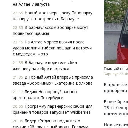
на Алтае 7 августа
Новый мост через реку Пивоварку
22:55
планируют построить в Барнауле
В барнаульском зоопарке могут
22:35
появиться ирбисы
На Алтае морпех выжил после
22:15
удара молнии, гибели лошади и встречи
Смел
с медведем. Фото
Ген
ЗИАС
В Барнауле водитель сбил
21:55
трен
женщину на зебре и скрылся
Трамвай нов
Барнаул 22. 
СТР
В Горный Алтай впервые приехала
21:35
звезда «Ворониных» Екатерина Волкова
В процессе
приобрели д
Лидию Невзорову* заочно
21:12
арестовали в Петербурге
В октябре 
Программу партнерских хабов для
20:55
Т811 с бел
хранения товаров запускает Wildberries
постепенно
Лидер «Родины» подал иск о
20:35
Новые ваго
снятии «Яблока» с выборов в Госдуму.