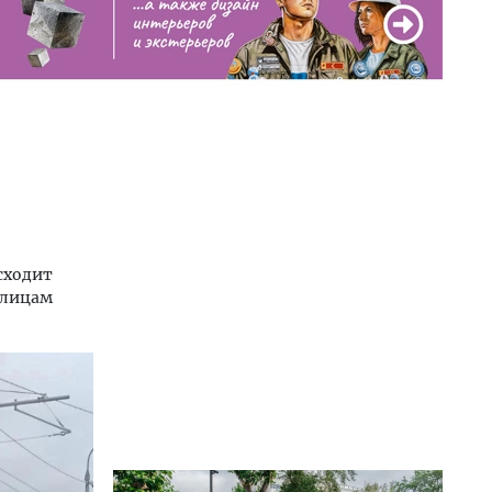
сходит
улицам