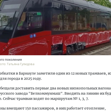
ость архитектурных идей.
Ищем новые берега. Ген
еральный директор компании
«Жилищной инициативы»
 — об эстетике городов,
Гатилов — о том, как де
дах в фасадах и развитии рынка
оставаться на плаву, ког
ого поколения
штормит
Фото: Татьяна Гулидова
ОИТЕЛЬСТВО
СТРОИТЕЛЬСТВО
 обкатки в Барнауле заметили один из 12 новых трамваев, и
ля города в 2025 году.
обещали доставить первые два новых низкопольных вагон
орусского завода "Белкоммунмаш". Вводить на линию их бу
. Сейчас трамваи ходят по маршрутам № 1, 3, 7.
ны вмещают 150 пассажиров, в них работает отопление,