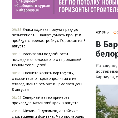
Знаки зодиака получат редкую
09:35
ЖИЗНЬ
возможность, начнут думать проще и
пройдут «перенастройку». Гороскоп на 8
В Ба
августа
бело
Рассказали подробности
09:05
последнего голосового от пропавшей
Ирины Усольцевой
На закупку
постепенно
Спешите копать картофель,
08:35
Барнаула,
откажитесь от кровопролития и не
откладывайте ремонт в Ермолаев день
8 августа
Северный ветер принесет
08:05
прохладу в Алтайский край 8 августа
Михаил Евдокимов, алтайские
23:35
спортсмены и фонтаны. Что произошло