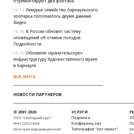
отремонтируют два фонтана
Лемурье семейство барнаульского
16:15
зоопарка пополнилось двумя дамами.
Видео
В России обновят систему
16:05
оповещений об отмене поездов.
Подробности
Обновили «хранительскую»
15:50
инфраструктуру Художественного музея
в Барнауле
ВСЯ ЛЕНТА
НОВОСТИ ПАРТНЕРОВ
© 2001-2026
УСЛУГИ
Р
Подписка
Об
ООО “Свободный курс”
Конференц-зал
П
ИНН 2225214326
Типография "Алт-принт"
с
Категория информационной