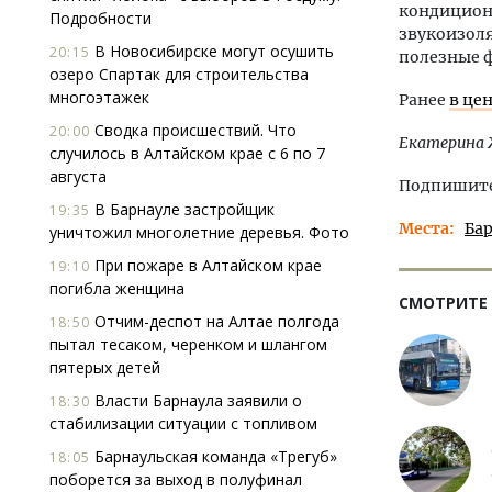
кондиционе
Подробности
звукоизоля
В Новосибирске могут осушить
20:15
полезные 
озеро Спартак для строительства
многоэтажек
Ранее
в це
Сводка происшествий. Что
20:00
Екатерина 
случилось в Алтайском крае с 6 по 7
августа
Подпишитес
В Барнауле застройщик
19:35
Места
Ба
уничтожил многолетние деревья. Фото
При пожаре в Алтайском крае
19:10
погибла женщина
СМОТРИТЕ
Отчим-деспот на Алтае полгода
18:50
пытал тесаком, черенком и шлангом
пятерых детей
Власти Барнаула заявили о
18:30
стабилизации ситуации с топливом
Барнаульская команда «Трегуб»
18:05
поборется за выход в полуфинал