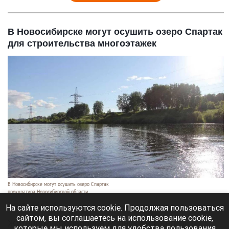
В Новосибирске могут осушить озеро Спартак
для строительства многоэтажек
В Новосибирске могут осушить озеро Спартак
прокуратура Новосибирской области
7 августа 2026 в 20:15
На сайте используются cookie. Продолжая пользоваться
сайтом, вы соглашаетесь на использование cookie,
Жители микрорайонов Родники и Снегири
которые мы используем для удобства пользования