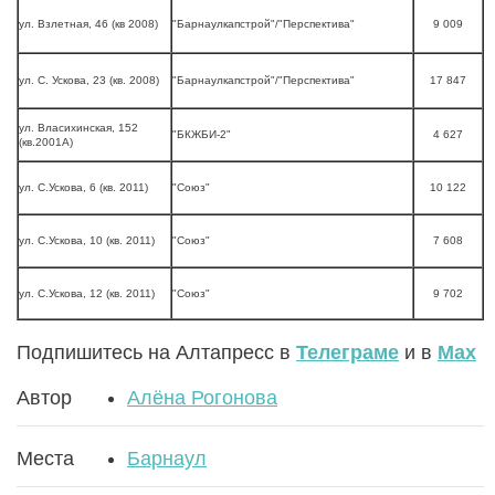
ул. Взлетная, 46 (кв 2008)
"Барнаулкапстрой"/"Перспектива"
9 009
ул. С. Ускова, 23 (кв. 2008)
"Барнаулкапстрой"/"Перспектива"
17 847
ул. Власихинская, 152
"БКЖБИ-2"
4 627
(кв.2001А)
ул. С.Ускова, 6 (кв. 2011)
"Союз"
10 122
ул. С.Ускова, 10 (кв. 2011)
"Союз"
7 608
ул. С.Ускова, 12 (кв. 2011)
"Союз"
9 702
Подпишитесь на Алтапресс в
Телеграме
и в
Max
Автор
Алёна Рогонова
Места
Барнаул