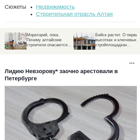
Сюжеты
Недвижимость
Строительная отрасль Алтая
Мораторий, пока.
Бийск растет. О первы
Почему алтайские
высотках и ключевых
строители опасаются
стройплощадках
приемщиков квартир с
города рассказал мэр
лупой
Лидию Невзорову* заочно арестовали в
Петербурге