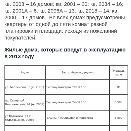
кв. 2008 – 16 домов; кв. 2001 – 20; кв. 2034 – 16;
кв. 2001А – 6; кв. 2006А – 13; кв. 2018 – 14; кв.
2000 – 17 домов. Во всех домах предусмотрены
квартиры от одной до пяти комнат разной
планировки и площади, исходя из пожеланий
покупателей.
Жилые дома, которые введут в эксплуатацию
в 2013 году
Площадь,
Адрес
Застройщик/подрядчик
кв. м
ул. Балтийская, 7 (кв. 2001)
"Барнаулкапстрой"/ЖСК 166
3 818
пр. Северный
"Барнаулкапстрой"/ЖСК 166
6 500
Власихинский, 14 (кв. 2001)
ул.Шумакова, 61 (1-3
"БАЗИС"/"Жилищная инициатива"
6 800
подъезды) (кв. 2008)