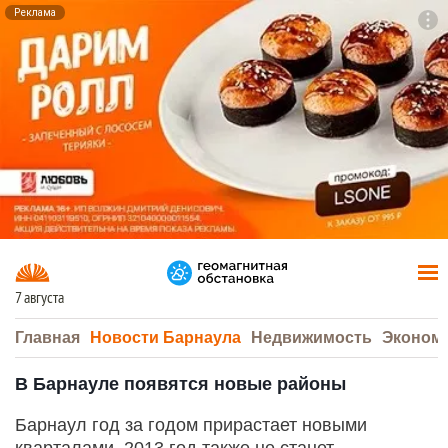
Реклама
To
F7
7 августа
Главная
Новости Барнаула
Недвижимость
Эконом
В Барнауле появятся новые районы
Барнаул год за годом прирастает новыми
кварталами. 2013 год также не станет