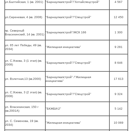
ул.Балтийская, 1 (кв. 2001)
"Барнаулкапстрой"/"Алтайспецстрой"
4 567
ул.Сиреневая, 4 (кв. 2008)
"Барнаулкапстрой"/"Спецстрой"
12 450
пр. Северный
"Барнаулкапстрой"/ЖСК 166
1 300
Власихинский, 14 (кв. 2001)
ул. 65 лет Победы, 49 (кв.
"Жилищная инициатива"
9 281
2034)
ул. С.Ускова, 3 (1 этап) (кв.
"Барнаулкапстрой"/"Спецстрой"
8 646
2008)
"Барнаулкапстрой" /"Жилищная
ул. Взлетная,13 (кв.2000)
17 613
инициатива"
ул. С.Ускова, 3 (2 этап) (кв.
"Барнаулкапстрой"/"Спецстрой"
9 324
2008)
ул. Власихинская, 150 г
"БКЖБИ-2"
5 142
(кв.2001А)
ул. С. Семенова, 19 (кв.
"Жилищная инициатива"
10 069
2034)