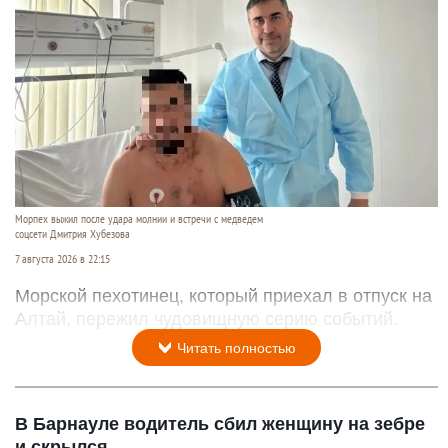
Морпех выжил после удара молнии и встречи с медведем
соцсети Дмитрия Хубезова
7 августа 2026 в 22:15
Морской пехотинец, который приехал в отпуск на
Алтай, пережил чудовищную серию событий.
Читать полностью
В Барнауле водитель сбил женщину на зебре
и скрылся