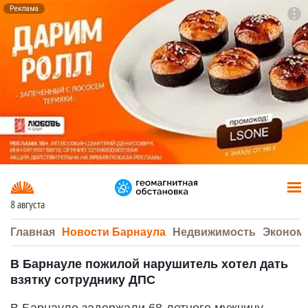
Реклама
To
F7
8 августа
Главная
Новости Барнаула
Недвижимость
Эконом
В Барнауле пожилой нарушитель хотел дать
взятку сотруднику ДПС
В Барнауле задержали 68-летнего мужчину,