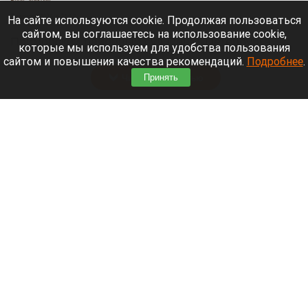
7 августа 2026 в 21:12
На сайте используются cookie. Продолжая пользоваться
сайтом, вы соглашаетесь на использование cookie,
Приморский районный суд Санкт-Петербурга
которые мы используем для удобства пользования
заочно заключил Лидию Невзорову* под стражу.
сайтом и повышения качества рекомендаций.
Подробнее
.
Читать полностью
Принять
Программу партнерских хабов для хранения
товаров запускает Wildberries