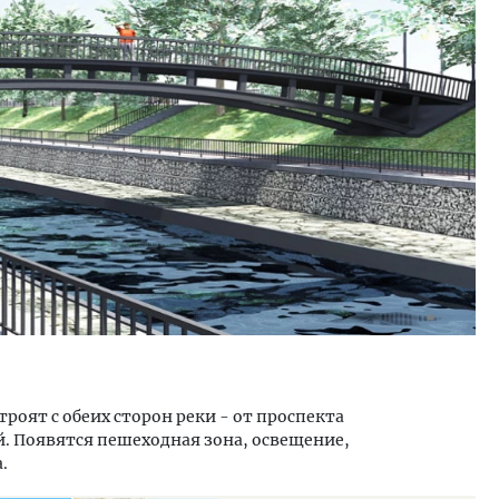
тектурный код начинается с
Ищем новые берега. Ген
ли. Мощение крупноформатными
«Жилищной инициативы»
тами становится новым
Гатилов — о том, как де
ндартом благоустройства
оставаться на плаву, ког
штормит
ОИТЕЛЬСТВО
СТРОИТЕЛЬСТВО
роят с обеих сторон реки - от проспекта
. Появятся пешеходная зона, освещение,
.