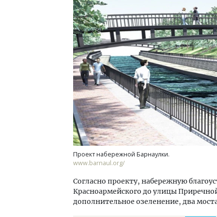
Смелость архитектурных идей.
Архи
Генеральный директор компании
зем
ЗИАС — об эстетике городов,
пли
трендах в фасадах и развитии рынка
ста
СТРОИТЕЛЬСТВО
СТР
Проект набережной Барнаулки.
www.barnaul.org/
Согласно проекту, набережную благоуст
Красноармейского до улицы Приречной
дополнительное озеленение, два моста