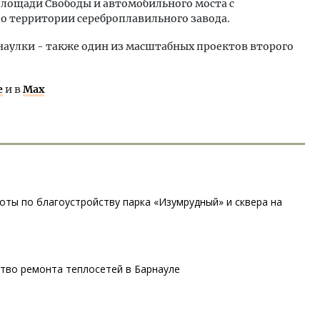
площади Свободы и автомобильного моста с
 территории сереброплавильного завода.
наулки - также один из масштабных проектов второго
е
и в
Max
оты по благоустройству парка «Изумрудный» и сквера на
тво ремонта теплосетей в Барнауле