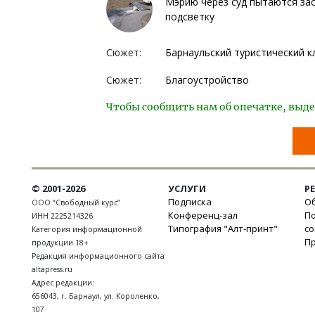
Мэрию через суд пытаются зас
подсветку
Сюжет:
Барнаульский туристический к
Сюжет:
Благоустройство
Чтобы сообщить нам об опечатке, выде
© 2001-2026
УСЛУГИ
Р
Подписка
Об
ООО “Свободный курс”
Конференц-зал
П
ИНН 2225214326
Типография "Алт-принт"
с
Категория информационной
П
продукции 18+
Редакция информационного сайта
altapress.ru
Адрес редакции:
656043
,
г. Барнаул
,
ул. Короленко,
107