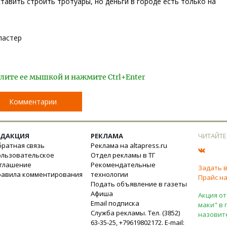
тавить строить тротуары, но деньги в городе есть только на
ластер
лите ее мышкой и нажмите Ctrl+Enter
Комментарии
ЕДАКЦИЯ
РЕКЛАМА
ЧИТАЙТЕ
ратная связь
Реклама на altapress.ru
ользовательское
Отдел рекламы в ТГ
оглашение
Рекомендательные
Задать 
равила комментирования
технологии
Прайс на
Подать объявление в газеты
Афиша
Акция от
Email подписка
маки" в 
Служба рекламы. Тел. (3852)
назовит
63-35-25, +79619802172. E-mail: