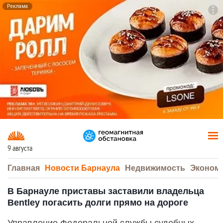
Реклама
To
F7
9 августа
Главная
Новости Барнаула
Недвижимость
Эконом
В Барнауле приставы заставили владельца
Bentley погасить долги прямо на дороге
Управление Федеральной службы судебных