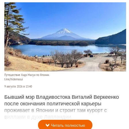
Путешествие Хидэ Масуи по Японии.
t.me/hidemasui
9 августа 2026 в 13:40
Бывший мэр Владивостока Виталий Веркеенко
после окончания политической карьеры
проживает в Японии и строит там курорт с
виллами в духе Лапландии.
Читать полностью