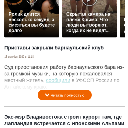
Ролик длится
Скрытая камера на
несколько секунд, а
пляже Крыма: Что
Р
смеяться вы будете
люди вытворяют,
б
долго
когда их не видят...
д
Приставы закрыли барнаульский клуб
15 октября 2020 в 11:18
Суд приостановил работу барнаульского бара из-
за громкой музыки, на которую пожаловался
местный житель,
сообщили
в УФССП России по
Алтайскому краю.
Читать полностью
Экс-мэр Владивостока строит курорт там, где
Лапландия встречается с Японскими Альпами