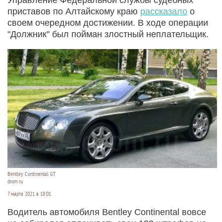
приставов по Алтайскому краю
рассказало
о
своем очередном достижении. В ходе операции
"Должник" был пойман злостный неплательщик.
Bentley Continental GT
drom.ru
7 марта 2021 в 18:01
Водитель автомобиля Bentley Continental вовсе