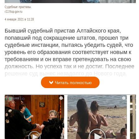
Судебные приставы.
r22.fssp.gov.ru
4 января 2021 в 11:28
Бывший судебный пристав Алтайского края,
попавший под сокращение штатов, прошел три
судебные инстанции, пытаясь убедить судей, что
уровень его образования соответствует новым к
требованиям и он вправе претендовать на свою
должность. Но успеха так и не достиг. Последнее
решение суд вынес незадолго до Нового года.
Читать полностью
i
i