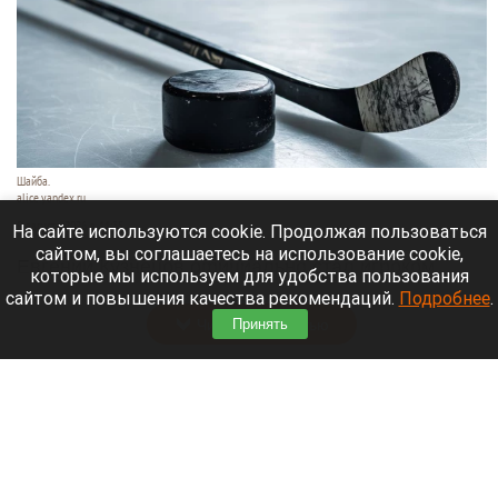
Шайба.
alice.yandex.ru
9 августа 2026 в 11:35
На сайте используются cookie. Продолжая пользоваться
сайтом, вы соглашаетесь на использование cookie,
Евгений Кузнецов официально стал игроком
которые мы используем для удобства пользования
новосибирской «Сибири».
сайтом и повышения качества рекомендаций.
Подробнее
.
Читать полностью
Принять
«Веселый молочник» купил билет до
Стамбула