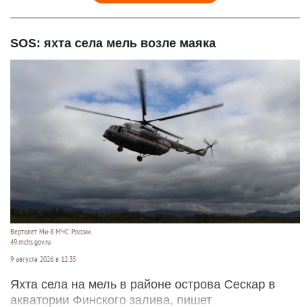
SOS: яхта села мель возле маяка
Вертолет Ми-8 МЧС России.
49.mchs.gov.ru
9 августа 2026 в 12:35
Яхта села на мель в районе острова Сескар в
акватории Финского залива, пишет