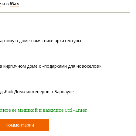
е
и в
Max
вартиру в доме-памятнике архитектуры
в кирпичном доме с «подарками для новоселов»
удьбой Дома инженеров в Барнауле
лите ее мышкой и нажмите Ctrl+Enter
Комментарии