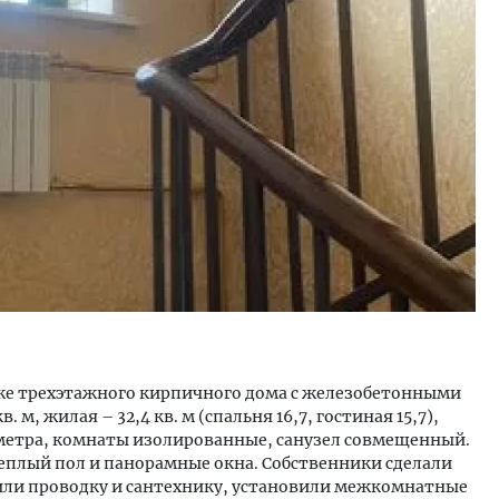
ость архитектурных идей.
Архитектурный код начин
еральный директор компании
земли. Мощение крупно
 — об эстетике городов,
плитами становится нов
дах в фасадах и развитии рынка
стандартом благоустрой
ОИТЕЛЬСТВО
СТРОИТЕЛЬСТВО
же трехэтажного кирпичного дома с железобетонными
м, жилая – 32,4 кв. м (спальня 16,7, гостиная 15,7),
,9 метра, комнаты изолированные, санузел совмещенный.
 теплый пол и панорамные окна. Собственники сделали
или проводку и сантехнику, установили межкомнатные