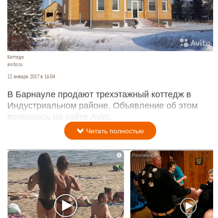
Коттедж
avito.ru
22 января 2017 в 16:04
В Барнауле продают трехэтажный коттедж в
Индустриальном районе. Объявление об этом
появилось на сайте Avito.
Читать полностью
i