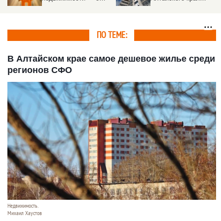
трендах, «эффекте
обгоняет соседей с
Долиной», и о том,
надеждой на
почему риелтор нужен
потепление
ПО ТЕМЕ:
В Алтайском крае самое дешевое жилье среди
регионов СФО
Недвижимость.
Михаил Хаустов