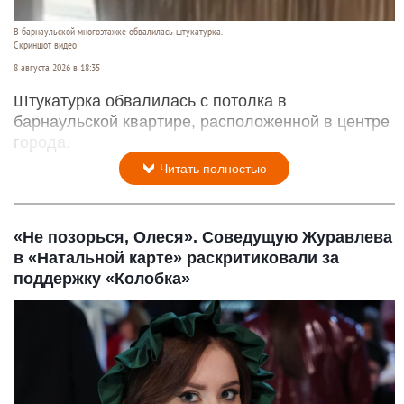
В барнаульской многоэтажке обвалилась штукатурка.
Скриншот видео
8 августа 2026 в 18:35
Штукатурка обвалилась с потолка в
барнаульской квартире, расположенной в центре
города.
Читать полностью
«Не позорься, Олеся». Соведущую Журавлева
в «Натальной карте» раскритиковали за
поддержку «Колобка»