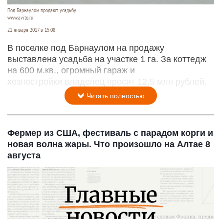
Под Барнаулом продают усадьбу.
www.avito.ru
21 января 2017 в 15:08
В поселке под Барнаулом на продажу
выставлена усадьба на участке 1 га. За коттедж
на 600 м.кв., огромный гараж и
хозпостройки владелец просит 12,5 млн рублей.
Читать полностью
Фермер из США, фестиваль с парадом корги и
новая волна жары. Что произошло на Алтае 8
августа