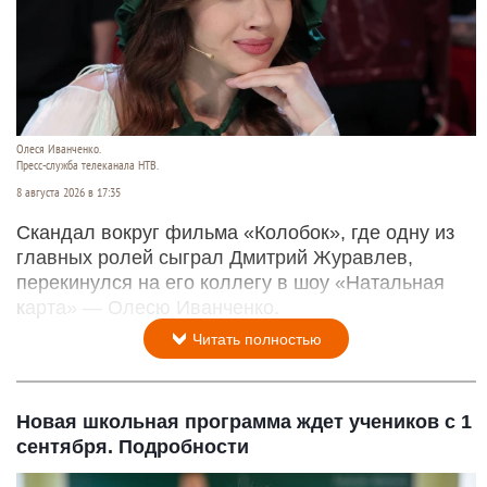
Олеся Иванченко.
Пресс-служба телеканала НТВ.
8 августа 2026 в 17:35
Скандал вокруг фильма «Колобок», где одну из
главных ролей сыграл Дмитрий Журавлев,
перекинулся на его коллегу в шоу «Натальная
карта» — Олесю Иванченко.
Читать полностью
Новая школьная программа ждет учеников с 1
сентября. Подробности