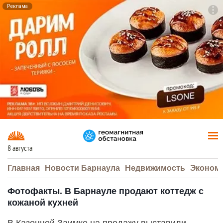
Реклама
To
F7
8 августа
Главная
Новости Барнаула
Недвижимость
Эконом
Фотофакты. В Барнауле продают коттедж с
кожаной кухней
В Казенной Заимке на продажу выставили