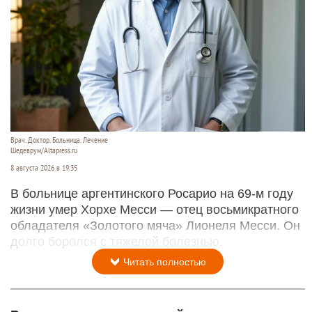
Врач. Доктор. Больница. Лечение
Шедеврум/Altapress.ru
8 августа 2026 в 19:35
В больнице аргентинского Росарио на 69-м году
жизни умер Хорхе Месси — отец восьмикратного
обладателя «Золотого мяча» Лионеля Месси. Он
долго боролся с тяжелой болезнью.
Читать полностью