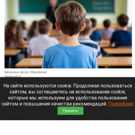
Школьники. Школа. Образование.
shedevrum.ai
8 августа 2026 в 17:05
На сайте используются cookie. Продолжая пользоваться
сайтом, вы соглашаетесь на использование cookie,
С 1 сентября российские школьники начнут
которые мы используем для удобства пользования
заниматься по обновленной программе. Как
сайтом и повышения качества рекомендаций.
Подробнее
.
рассказал глава Минпросвещения Сергей
Принять
Кравцов, смысл всех нововведений — сделать
образовательное пространство страны по-
настоящему единым.