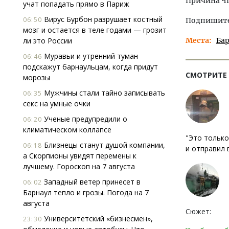
Причина ЧП
учат попадать прямо в Париж
Вирус Бурбон разрушает костный
06:50
Подпишитес
мозг и остается в теле годами — грозит
ли это России
Места
Ба
Муравьи и утренний туман
06:46
подскажут барнаульцам, когда придут
СМОТРИТЕ
морозы
Мужчины стали тайно записывать
06:35
секс на умные очки
Ученые предупредили о
06:20
климатическом коллапсе
"Это только
Близнецы станут душой компании,
06:18
и отправил 
а Скорпионы увидят перемены к
лучшему. Гороскоп на 7 августа
Западный ветер принесет в
06:02
Барнаул тепло и грозы. Погода на 7
августа
Сюжет:
Университетский «бизнесмен»,
23:30