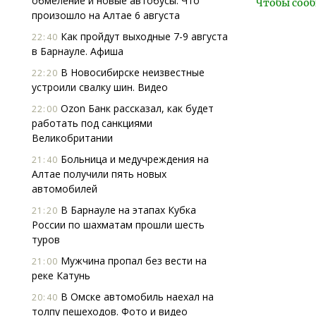
обмеление и новые автобусы. Что
Чтобы сооб
произошло на Алтае 6 августа
Как пройдут выходные 7-9 августа
22:40
в Барнауле. Афиша
В Новосибирске неизвестные
22:20
устроили свалку шин. Видео
Ozon Банк рассказал, как будет
22:00
работать под санкциями
Великобритании
Больница и медучреждения на
21:40
Алтае получили пять новых
автомобилей
В Барнауле на этапах Кубка
21:20
России по шахматам прошли шесть
туров
Мужчина пропал без вести на
21:00
реке Катунь
В Омске автомобиль наехал на
20:40
толпу пешеходов. Фото и видео