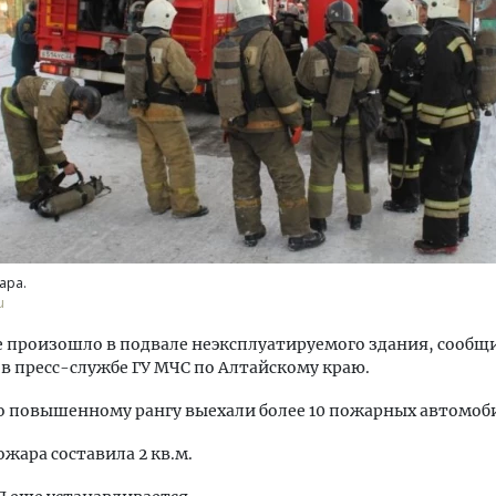
ость архитектурных идей.
Ищем новые берега. Ген
еральный директор компании
«Жилищной инициативы»
 — об эстетике городов,
Гатилов — о том, как де
дах в фасадах и развитии рынка
оставаться на плаву, ког
штормит
ара.
ОИТЕЛЬСТВО
u
СТРОИТЕЛЬСТВО
 произошло в подвале неэксплуатируемого здания, сообщ
ru в пресс-службе ГУ МЧС по Алтайскому краю.
о повышенному рангу выехали более 10 пожарных автомоб
жара составила 2 кв.м.