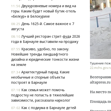
Двухуровневые номера и вид на
11:56
горы. Каким будет новый бутик-отель
«Белкур» в Белокурихе
День 1625-й. Самое важное к 7
08:25
августа
Лучший ресторан стрит-фуда 2026
08:10
года в Барнауле выставили на продажу
Архитектурный код начинается с
Смел
земли. Мощение крупноформатными
Ген
Красиво, удобно, по закону.
07:55
плитами становится новым
ЗИАС
Новейшие тренды ландшафтного
стандартом благоустройства
трен
дизайна и юридические тонкости жизни
Тушение пож
на земле
СТРОИТЕЛЬСТВО
СТР
22.mchs.gov.r
Архитектурный парад. Какие
07:34
необычные и спорные объекты
Возгорание
построят в Барнауле
altapress.
Как семья может помочь
07:18
На место п
подростку не попасть в тяжелейшие
зависимости, рассказала нарколог
Площадь по
Как с подиума в Барнауле детей
07:02