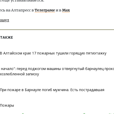
 еще устанавливается.
ь на Алтапресс в
Телеграме
и в
Max
рнаул
 ТАКЖЕ
В Алтайском крае 17 пожарных тушили горящую пятиэтажку
 начало": перед поджогом машины отвергнутый барнаулец прок
возлюбленной записку
При пожаре в Барнауле погиб мужчина. Есть пострадавшая
Пожары