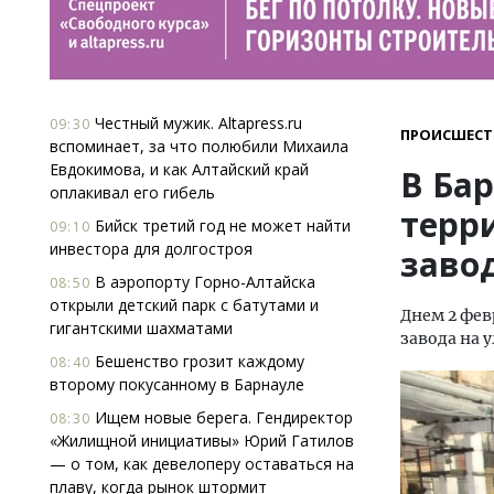
Честный мужик. Altapress.ru
09:30
ПРОИСШЕСТ
вспоминает, за что полюбили Михаила
Евдокимова, и как Алтайский край
В Ба
оплакивал его гибель
терр
Бийск третий год не может найти
09:10
инвестора для долгостроя
заво
В аэропорту Горно-Алтайска
08:50
открыли детский парк с батутами и
Днем 2 фев
гигантскими шахматами
завода на у
Бешенство грозит каждому
08:40
второму покусанному в Барнауле
Ищем новые берега. Гендиректор
08:30
«Жилищной инициативы» Юрий Гатилов
— о том, как девелоперу оставаться на
плаву, когда рынок штормит