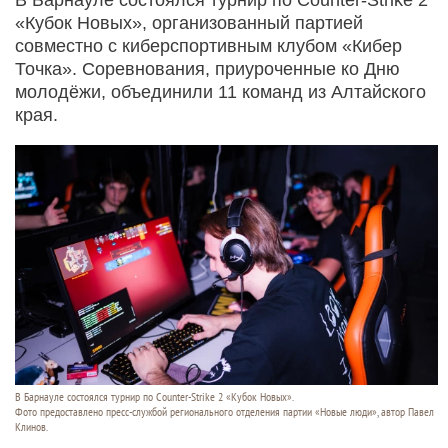
«Кубок Новых», организованный партией
совместно с киберспортивным клубом «Кибер
Точка». Соревнования, приуроченные ко Дню
молодёжи, объединили 11 команд из Алтайского
края.
В Барнауле состоялся турнир по Counter-Strike 2 «Кубок Новых».
Фото предоставлено пресс-службой регионального отделения партии «Новые люди», автор Павел
Клинов.