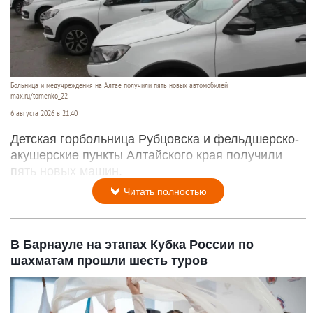
Больница и медучреждения на Алтае получили пять новых автомобилей
max.ru/tomenko_22
6 августа 2026 в 21:40
Детская горбольница Рубцовска и фельдшерско-
акушерские пункты Алтайского края получили
пять новых машин.
Читать полностью
В Барнауле на этапах Кубка России по
шахматам прошли шесть туров