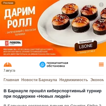
Реклама
To
F7
7 августа
Главная
Новости Барнаула
Недвижимость
Эконом
В Барнауле прошёл киберспортивный турнир
при поддержке «Новых людей»
В Барнауле состоялся турнир по Counter-Strike 2