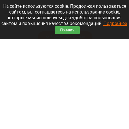
6 августа 2026 в 19:00
На сайте используются cookie. Продолжая пользоваться
сайтом, вы соглашаетесь на использование cookie,
Телеведущая Екатерина Андреева проводит
которые мы используем для удобства пользования
отпуск на Алтае. Она поселилась в двухэтажной
сайтом и повышения качества рекомендаций.
Подробнее
.
вилле с видом на горы у реки Катунь.
Принять
Читать полностью
Медведю Мише в барнаульском зоопарке
устроили освежающий душ в жару. Видео