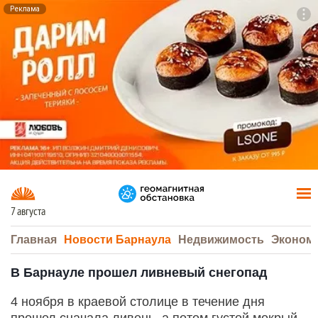
Реклама
To
F7
7 августа
Главная
Новости Барнаула
Недвижимость
Эконом
В Барнауле прошел ливневый снегопад
4 ноября в краевой столице в течение дня
прошел сначала ливень, а потом густой мокрый