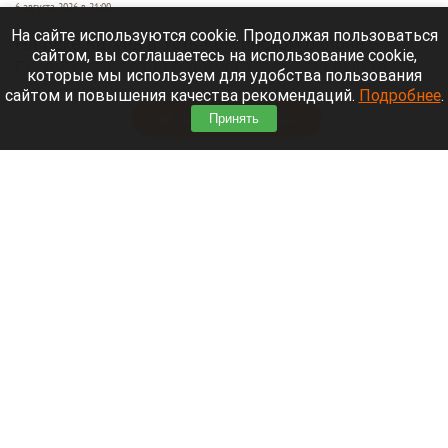
6 августа 2026 в 21:00
На сайте используются cookie. Продолжая пользоваться
На реке Катунь в Усть-Коксинском районе
сайтом, вы соглашаетесь на использование cookie,
Республики Алтай 5 августа мужчина выпал из
которые мы используем для удобства пользования
лодки и исчез под водой.
сайтом и повышения качества рекомендаций.
Подробнее
.
Читать полностью
Принять
В Омске автомобиль наехал на толпу
пешеходов. Фото и видео