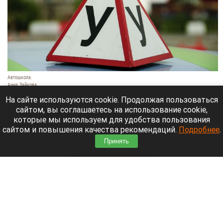
Автошкола.
Анна Зайкова
8 августа 2026 в 16:05
На сайте используются cookie. Продолжая пользоваться
сайтом, вы соглашаетесь на использование cookie,
В Горно-Алтайске перед судом предстанет
которые мы используем для удобства пользования
руководитель одной из автошкол: по версии
сайтом и повышения качества рекомендаций.
Подробнее
.
следствия, он присвоил деньги,
Принять
воспользовавшись полномочиями.
Читать полностью
Ларисе Долиной хотят предложить высокую
должность в вузе