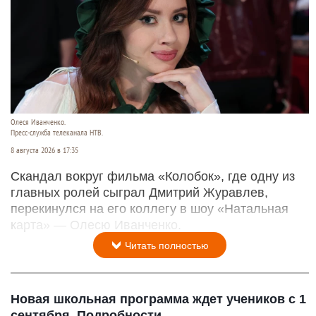
Олеся Иванченко.
Пресс-служба телеканала НТВ.
8 августа 2026 в 17:35
Скандал вокруг фильма «Колобок», где одну из
главных ролей сыграл Дмитрий Журавлев,
перекинулся на его коллегу в шоу «Натальная
карта» — Олесю Иванченко.
Читать полностью
Новая школьная программа ждет учеников с 1
сентября. Подробности