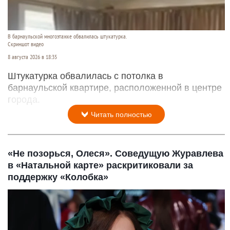
В барнаульской многоэтажке обвалилась штукатурка.
Скриншот видео
8 августа 2026 в 18:35
Штукатурка обвалилась с потолка в
барнаульской квартире, расположенной в центре
города.
Читать полностью
«Не позорься, Олеся». Соведущую Журавлева
в «Натальной карте» раскритиковали за
поддержку «Колобка»