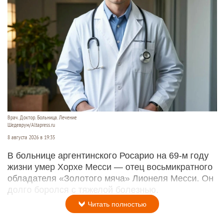
Врач. Доктор. Больница. Лечение
Шедеврум/Altapress.ru
8 августа 2026 в 19:35
В больнице аргентинского Росарио на 69-м году
жизни умер Хорхе Месси — отец восьмикратного
обладателя «Золотого мяча» Лионеля Месси. Он
долго боролся с тяжелой болезнью.
Читать полностью