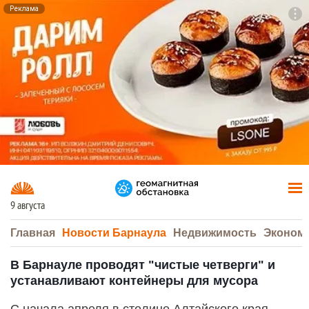
Реклама
To
F7
9 августа
Главная
Новости Барнаула
Недвижимость
Эконом
В Барнауле проводят "чистые четверги" и
устанавливают контейнеры для мусора
С начала апреля в столице Алтайского края