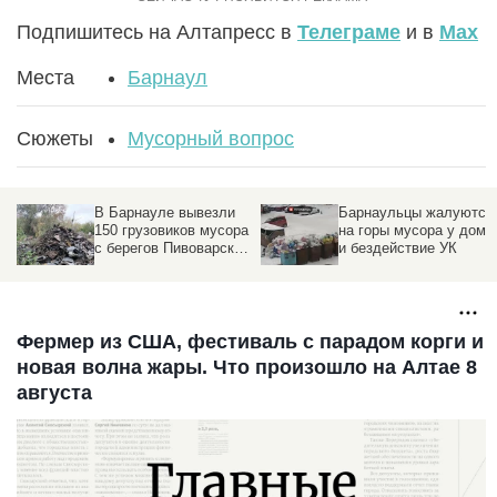
Подпишитесь на Алтапресс в
Телеграме
и в
Max
Места
Барнаул
Сюжеты
Мусорный вопрос
В Барнауле вывезли
Барнаульцы жалуются
150 грузовиков мусора
на горы мусора у дома
с берегов Пивоварского
и бездействие УК
водопада
Фермер из США, фестиваль с парадом корги и
новая волна жары. Что произошло на Алтае 8
августа