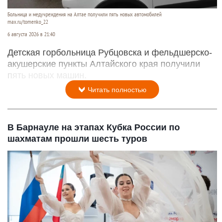
Больница и медучреждения на Алтае получили пять новых автомобилей
max.ru/tomenko_22
6 августа 2026 в 21:40
Детская горбольница Рубцовска и фельдшерско-
акушерские пункты Алтайского края получили
пять новых машин.
Читать полностью
В Барнауле на этапах Кубка России по
шахматам прошли шесть туров