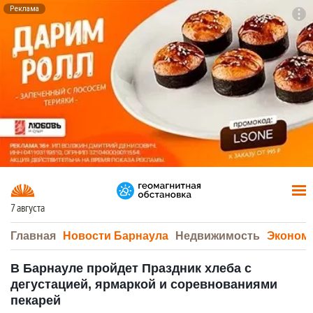
Реклама
To
F7
7 августа
Главная
Новости Барнаула
Недвижимость
Эконом
В Барнауле пройдет Праздник хлеба с
дегустацией, ярмаркой и соревнованиями
пекарей