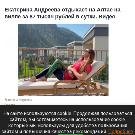
Екатерина Андреева отдыхает на Алтае на
вилле за 87 тысяч рублей в сутки. Видео
Екатерина Андреевна
Соцсети
6 августа 2026 в 19:00
На сайте используются cookie. Продолжая пользоваться
сайтом, вы соглашаетесь на использование cookie,
Телеведущая Екатерина Андреева проводит
которые мы используем для удобства пользования
отпуск на Алтае. Она поселилась в двухэтажной
сайтом и повышения качества рекомендаций.
Подробнее
.