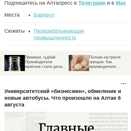
Подпишитесь на Алтапресс в
Телеграме
и в
Max
Места
Барнаул
Сюжеты
Перерабатывающая
промышленность
Премиум, гудбай.
Полная кастрюля
Производители
трендов. Как
напитков стали делать
производители
упор на дешевый
полуфабрикатов
сегмент
реагируют на капризы
рынка
Университетский «бизнесмен», обмеление и
новые автобусы. Что произошло на Алтае 6
августа