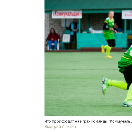
Архи
зем
пли
ста
СТР
Что происходит на играх команды "Коммуналь
Дмитрий Лямзин