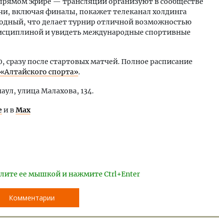
в прямом эфире — трансляции организуют в сообществе
чи, включая финалы, покажет телеканал холдинга
бодный, что делает турнир отличной возможностью
дисциплиной и увидеть международные спортивные
, сразу после стартовых матчей. Полное расписание
 «Алтайского спорта»
.
ул, улица Малахова, 134.
е
и в
Max
лите ее мышкой и нажмите Ctrl+Enter
Комментарии