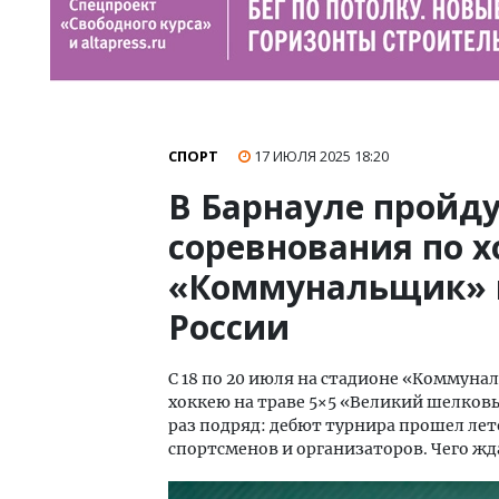
СПОРТ
17 ИЮЛЯ 2025
18:20
В Барнауле пройд
соревнования по х
«Коммунальщик» 
России
С 18 по 20 июля на стадионе «Коммун
хоккею на траве 5×5 «Великий шелков
раз подряд: дебют турнира прошел лет
спортсменов и организаторов. Чего жда