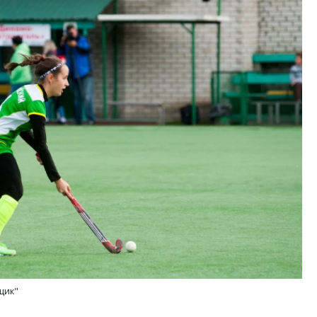
тектурный код начинается с
Смелость архитектурных 
ли. Мощение крупноформатными
Генеральный директор к
тами становится новым
ЗИАС — об эстетике горо
ндартом благоустройства
трендах в фасадах и разв
ОИТЕЛЬСТВО
СТРОИТЕЛЬСТВО
щик"