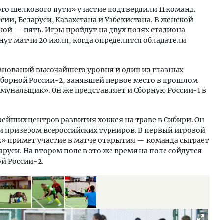
о шелкового пути» участие подтвердили 11 команд.
ии, Беларуси, Казахстана и Узбекистана. В женской
кой — пять. Игры пройдут на двух полях стадиона
ут матчи 20 июля, когда определятся обладатели
евнований высочайшего уровня и один из главных
сборной России-2, занявшей первое место в прошлом
мунальщик». Он же представляет и Сборную России-1 в
рейших центров развития хоккея на траве в Сибири. Он
 призером всероссийских турниров. В первый игровой
» примет участие в матче открытия — команда сыграет
аруси. На втором поле в это же время на поле сойдутся
ой России-2.