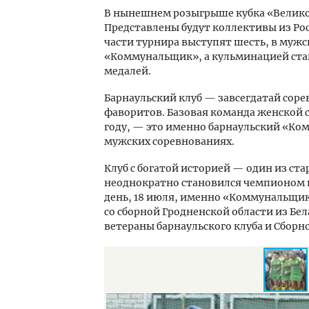
В нынешнем розыгрыше кубка «Великог
Представлены будут коллективы из Росс
части турнира выступят шесть, в мужс
«Коммунальщик», а кульминацией стан
медалей.
Барнаульский клуб — завсегдатай сор
фаворитов. Базовая команда женской 
году, — это именно барнаульский «Ком
мужских соревнованиях.
Клуб с богатой историей — один из ста
неоднократно становился чемпионом и
день, 18 июля, именно «Коммунальщик
со сборной Гродненской области из Бел
ветераны барнаульского клуба и Сборн