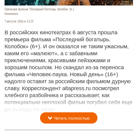
Премьера фильма "Последний богатырь. Колобок" (6 ).
Кинопоиск
7 августа 2026 в 13:25
В российских кинотеатрах 6 августа прошла
премьера фильма «Последний богатырь.
Колобок» (6+). И он оказался не таким ужасным,
каким его «малюют», а с забавными
приключениями, красивыми пейзажами и
хорошим посылом. Но скандал из-за переноса
фильма «Человек-паука. Новый день» (16+)
надолго оставит за российским фильмом дурную
славу. Корреспондент altapress.ru посмотрел
хлебного разбойника и рассказывает, как
потенциально неплохой фильм погубил себя еще
до выхода на экран.
Читать полностью