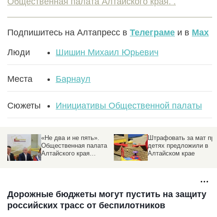
Общественная палата Алтайского края. .
Подпишитесь на Алтапресс в
Телеграме
и в
Max
Люди
Шишин Михаил Юрьевич
Места
Барнаул
Сюжеты
Инициативы Общественной палаты
«Не два и не пять».
Штрафовать за мат пр
Общественная палата
детях предложили в
Алтайского края
Алтайском крае
подвела итоги работы
перед сложением
полномочий
Дорожные бюджеты могут пустить на защиту
российских трасс от беспилотников