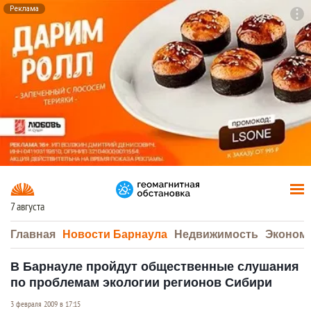
Реклама
To
F7
7 августа
Главная
Новости Барнаула
Недвижимость
Эконом
В Барнауле пройдут общественные слушания
по проблемам экологии регионов Сибири
3 февраля 2009 в 17:15