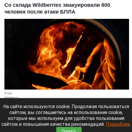
Со склада Wildberries эвакуировали 800
человек после атаки БПЛА
Огонь.
altapress.ru
7 августа 2026 в 13:30
На сайте используются cookie. Продолжая пользоваться
сайтом, вы соглашаетесь на использование cookie,
Пожар на екатеринбургском складе Wildberries
которые мы используем для удобства пользования
заставил около 800 человек эвакуироваться из
сайтом и повышения качества рекомендаций.
Подробнее
.
опасной зоны.
Принять