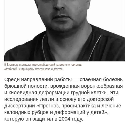
В Барнауле скончался известный детский травматолог-ортопед
Алтайский центр охраны материнства и детства
Среди направлений работы — спаечная болезнь
брюшной полости, врожденная воронкообразная
и килевидная деформации грудной клетки. Эти
исследования легли в основу его докторской
диссертации «Прогноз, профилактика и лечение
келоидных рубцов и деформаций у детей»,
которую он защитил в 2004 году.