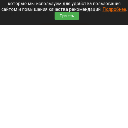
которые мы используем для удобства пользования
Штукатурка обвалилась с потолка в
сайтом и повышения качества рекомендаций.
Подробнее
.
барнаульской квартире, расположенной в центре
Принять
города.
Читать полностью
«Не позорься, Олеся». Соведущую Журавлева
в «Натальной карте» раскритиковали за
поддержку «Колобка»