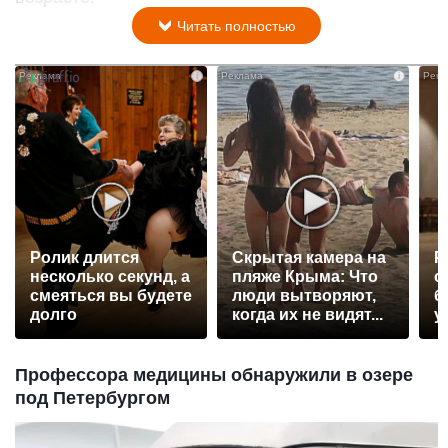
Читать полностью
i
i
Ролик длится
Скрытая камера на
Р
несколько секунд, а
пляже Крыма: Что
с
смеяться вы будете
люди вытворяют,
б
долго
когда их не видят...
у
Профессора медицины обнаружили в озере
под Петербургом