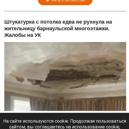
Штукатурка с потолка едва не рухнула на
жительницу барнаульской многоэтажки.
Жалобы на УК
В барнаульской многоэтажке обвалилась штукатурка.
Скриншот видео
На сайте используются cookie. Продолжая пользоваться
сайтом, вы соглашаетесь на использование cookie,
8 августа 2026 в 18:35