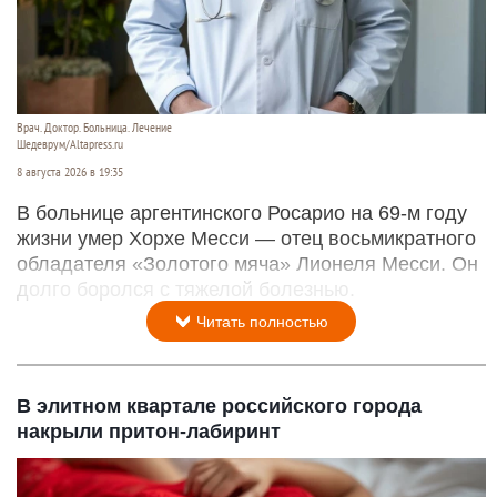
Врач. Доктор. Больница. Лечение
Шедеврум/Altapress.ru
8 августа 2026 в 19:35
В больнице аргентинского Росарио на 69-м году
жизни умер Хорхе Месси — отец восьмикратного
обладателя «Золотого мяча» Лионеля Месси. Он
долго боролся с тяжелой болезнью.
Читать полностью
В элитном квартале российского города
накрыли притон-лабиринт