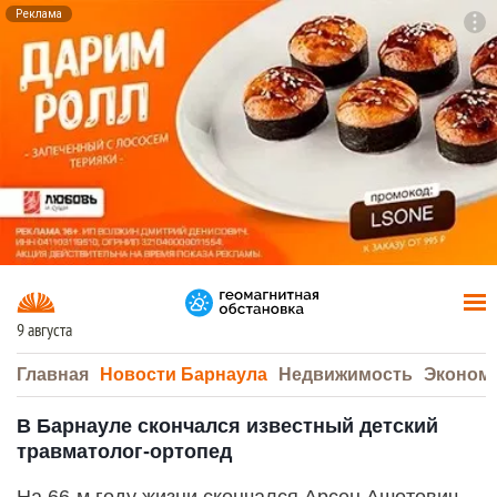
Реклама
To
F7
9 августа
Главная
Новости Барнаула
Недвижимость
Эконом
В Барнауле скончался известный детский
травматолог-ортопед
На 66‑м году жизни скончался Арсен Ашотович