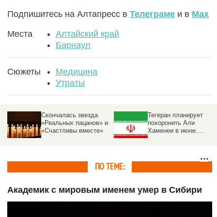
Подпишитесь на Алтапресс в
Телеграме
и в
Max
Места
Алтайский край
Барнаул
Сюжеты
Медицина
Утраты
Скончалась звезда
Тегеран планирует
«Реальных пацанов» и
похоронить Али
в
«Счастливы вместе»
Хаменеи в июне.
Подробности
ПО ТЕМЕ:
Академик с мировым именем умер в Сибири