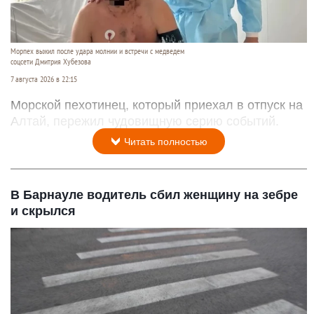
Морпех выжил после удара молнии и встречи с медведем
соцсети Дмитрия Хубезова
7 августа 2026 в 22:15
Морской пехотинец, который приехал в отпуск на
Алтай, пережил чудовищную серию событий.
Читать полностью
В Барнауле водитель сбил женщину на зебре
и скрылся