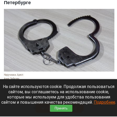
Петербурге
Наручники. Арест.
Анна Зайкова
7 августа 2026 в 21:12
На сайте используются cookie. Продолжая пользоваться
сайтом, вы соглашаетесь на использование cookie,
Приморский районный суд Санкт-Петербурга
которые мы используем для удобства пользования
заочно заключил Лидию Невзорову* под стражу.
сайтом и повышения качества рекомендаций.
Подробнее
.
Читать полностью
Принять