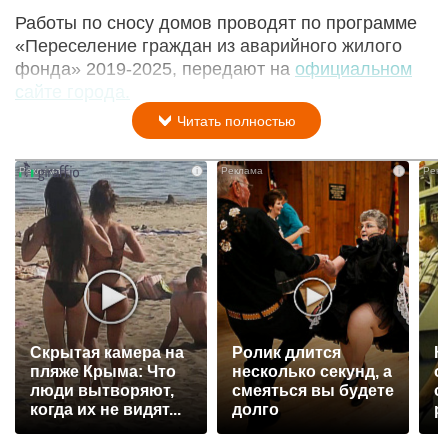
Работы по сносу домов проводят по программе
«Переселение граждан из аварийного жилого
фонда» 2019-2025, передают на
официальном
сайте города.
Читать полностью
i
i
Скрытая камера на
Ролик длится
К
пляже Крыма: Что
несколько секунд, а
о
люди вытворяют,
смеяться вы будете
о
когда их не видят...
долго
р