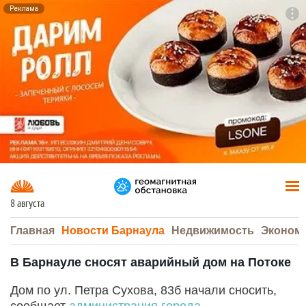
Реклама
To
F7
8 августа
Главная
Новости Барнаула
Недвижимость
Эконом
В Барнауле сносят аварийный дом на Потоке
Дом по ул. Петра Сухова, 83б начали сносить,
сообщает
администрация города
.