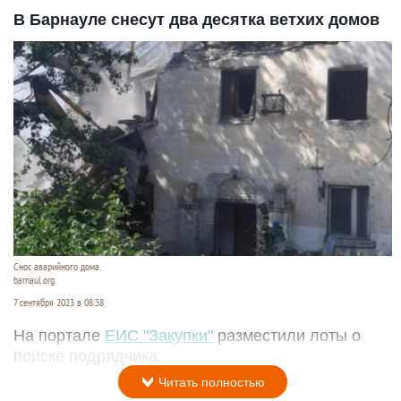
В Барнауле снесут два десятка ветхих домов
Снос аварийного дома.
barnaul.org
7 сентября 2023 в 08:38
На портале
ЕИС "Закупки"
разместили лоты о
поиске подрядчика.
Читать полностью