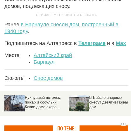
домов, подлежащих сносу.
Ранее
в Барнауле снесли дом, построенный в
1940 году
.
Подпишитесь на Алтапресс в
Телеграме
и в
Max
Места
Алтайский край
Барнаул
Сюжеты
Снос домов
Рухнувший потолок,
В Бийске впервые
пожар и сосульки.
снесут девятиэтажный
Какие дома скоро
дом
сотрут с карты
Барнаула
ПО ТЕМЕ: