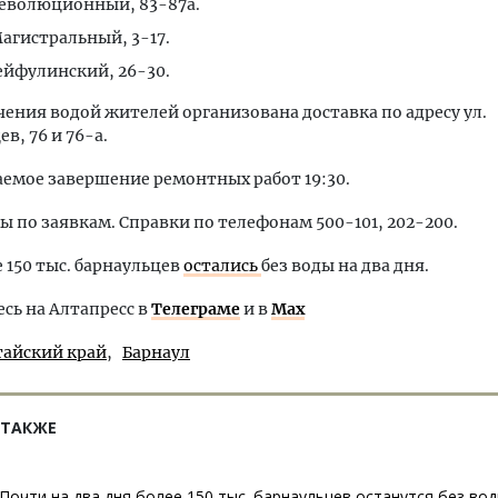
Революционный, 83-87а.
Магистральный, 3-17.
ейфулинский, 26-30.
чения водой жителей организована доставка по адресу ул.
в, 76 и 76-а.
емое завершение ремонтных работ 19:30.
ы по заявкам. Справки по телефонам 500-101, 202-200.
е 150 тыс. барнаульцев
остались
без воды на два дня.
ь на Алтапресс в
Телеграме
и в
Max
тайский край
Барнаул
 ТАКЖЕ
Почти на два дня более 150 тыс. барнаульцев останутся без вод