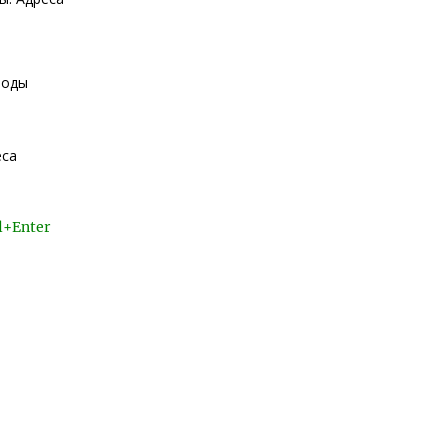
воды
еса
l+Enter