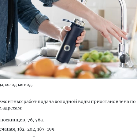
ость архитектурных идей.
Архитектурный код начин
еральный директор компании
земли. Мощение крупно
 — об эстетике городов,
плитами становится нов
дах в фасадах и развитии рынка
стандартом благоустрой
ОИТЕЛЬСТВО
СТРОИТЕЛЬСТВО
а, холодная вода.
емонтных работ подача холодной воды приостановлена по
 адресам:
елюскинцев, 76, 76а.
счаная, 182-202, 187-199.