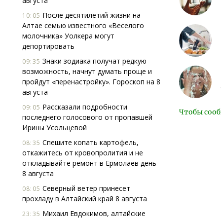
августа
После десятилетий жизни на
10:05
Алтае семью известного «Веселого
молочника» Уолкера могут
депортировать
Знаки зодиака получат редкую
09:35
возможность, начнут думать проще и
пройдут «перенастройку». Гороскоп на 8
августа
Рассказали подробности
09:05
Чтобы сооб
последнего голосового от пропавшей
Ирины Усольцевой
Спешите копать картофель,
08:35
откажитесь от кровопролития и не
откладывайте ремонт в Ермолаев день
8 августа
Северный ветер принесет
08:05
прохладу в Алтайский край 8 августа
Михаил Евдокимов, алтайские
23:35