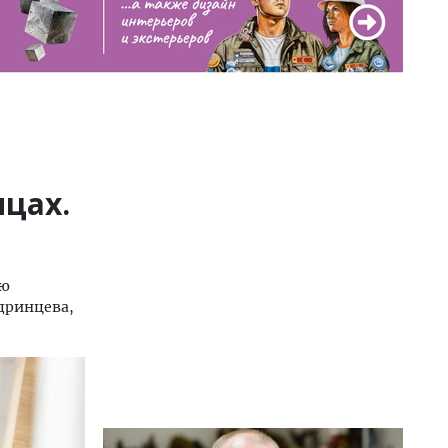
ицах.
ию
дринцева,