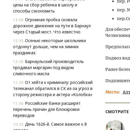
пер. 
цены на сбор ребенка в школу и
пер. 
способы сэкономить
пер.С
Огромная пробка сковала
13:05
дорожное движение на пути в Барнаул
Для обеспе
через Старый мост. Что известно
Челюскинце
Осенью некоторые школьники
12:35
отдохнут дольше, чем на зимних
Предполага
праздниках
Подвоз вод
Барнаульский производитель
12:05
продавал маргарин под видом
Ранее боле
сливочного масла
Подпишитес
От хейта к криминалу: российский
11:35
телеканал обратился в СК из-за угроз в
Места
Ал
сторону режиссера и актера «Колобка»
Российские банки расширят
11:05
перечень причин для блокировки
СМОТРИТЕ
переводов
День 1626-й. Самое важное к 8
10:35