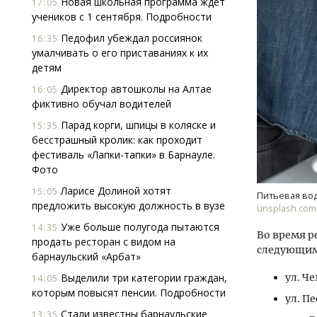
Новая школьная программа ждет
17:05
учеников с 1 сентября. Подробности
Педофил убеждал россиянок
16:35
умалчивать о его приставаниях к их
детям
Директор автошколы на Алтае
16:05
фиктивно обучал водителей
Ищем новые берега. Гендиректор
Смел
Парад корги, шпицы в коляске и
15:35
«Жилищной инициативы» Юрий
Ген
бесстрашный кролик: как проходит
Гатилов — о том, как девелоперу
ЗИАС
фестиваль «Лапки-тапки» в Барнауле.
оставаться на плаву, когда рынок
трен
Фото
штормит
СТР
Ларисе Долиной хотят
15:05
Питьевая вод
СТРОИТЕЛЬСТВО
предложить высокую должность в вузе
unsplash.com
Уже больше полугода пытаются
14:35
Во время р
продать ресторан с видом на
следующим
барнаульский «Арбат»
Выделили три категории граждан,
ул. Ч
14:05
которым повысят пенсии. Подробности
ул. Пе
Стали известны барнаульские
13:35