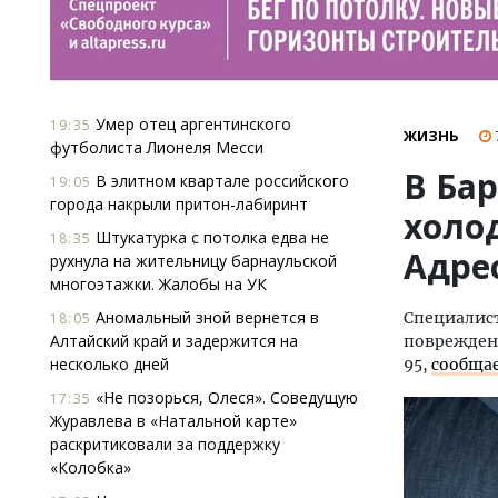
Умер отец аргентинского
19:35
ЖИЗНЬ
футболиста Лионеля Месси
В Ба
В элитном квартале российского
19:05
города накрыли притон-лабиринт
холо
Штукатурка с потолка едва не
18:35
Адре
рухнула на жительницу барнаульской
многоэтажки. Жалобы на УК
Аномальный зной вернется в
Специалист
18:05
Алтайский край и задержится на
повреждени
несколько дней
95,
сообща
«Не позорься, Олеся». Соведущую
17:35
Журавлева в «Натальной карте»
раскритиковали за поддержку
«Колобка»