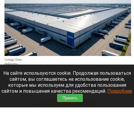
Склады. Озон.
Нейросети
6 августа 2026 в 22:00
На сайте используются cookie. Продолжая пользоваться
сайтом, вы соглашаетесь на использование cookie,
Банк работает в стандартном режиме, и
которые мы используем для удобства пользования
британские санкции не влияют на его
сайтом и повышения качества рекомендаций.
Подробнее
.
деятельность.
Принять
Читать полностью
Больница и медучреждения на Алтае