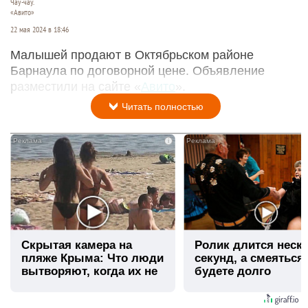
Чау-чау.
«Авито»
22 мая 2024 в 18:46
Малышей продают в Октябрьском районе
Барнаула по договорной цене. Объявление
разместили на сайте «
Авито
».
Читать полностью
i
Скрытая камера на
Ролик длится неск
пляже Крыма: Что люди
секунд, а смеяться
вытворяют, когда их не
будете долго
видят...