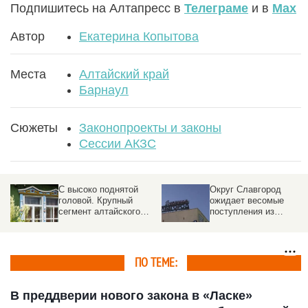
Подпишитесь на Алтапресс в
Телеграме
и в
Max
Автор
Екатерина Копытова
Места
Алтайский край
Барнаул
Сюжеты
Законопроекты и законы
Сессии АКЗС
С высоко поднятой
Округ Славгород
головой. Крупный
ожидает весомые
сегмент алтайского
поступления из
а
бизнеса выйдет из тени
краевого бюджета. На
в
какие нужды
ПО ТЕМЕ:
В преддверии нового закона в «Ласке»