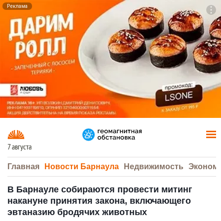
Реклама
To
F7
7 августа
Главная
Новости Барнаула
Недвижимость
Эконом
В Барнауле собираются провести митинг
накануне принятия закона, включающего
эвтаназию бродячих животных