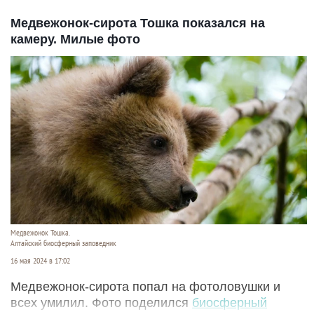
Медвежонок-сирота Тошка показался на
камеру. Милые фото
Медвежонок Тошка.
Алтайский биосферный заповедник
16 мая 2024 в 17:02
Медвежонок-сирота попал на фотоловушки и
всех умилил. Фото поделился
биосферный