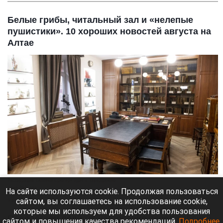
Белые грибы, читальный зал и «нелепые
пушистики». 10 хороших новостей августа на
Алтае
Реставрация «Аптеки Крюгер» идет к завершению.
Анна Зайкова
На сайте используются cookie. Продолжая пользоваться
сайтом, вы соглашаетесь на использование cookie,
9 августа 2026 в 12:00
которые мы используем для удобства пользования
Предлагаем поднять настроение перед рабочей
сайтом и повышения качества рекомендаций.
Подробнее
.