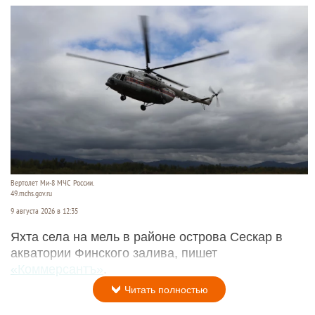
Вертолет Ми-8 МЧС России.
49.mchs.gov.ru
9 августа 2026 в 12:35
Яхта села на мель в районе острова Сескар в
акватории Финского залива, пишет
«Коммерсантъ»
.
Читать полностью