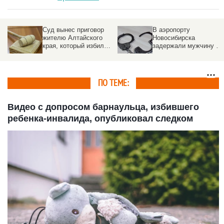
Суд вынес приговор
В аэропорту
жителю Алтайского
Новосибирска
края, который избил
задержали мужчину с
ребенка-инвалида
28 кг нелегальных
духов
ПО ТЕМЕ:
Видео с допросом барнаульца, избившего
ребенка-инвалида, опубликовал следком