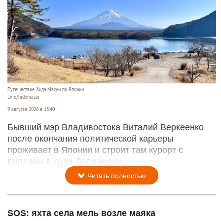
Путешествие Хидэ Масуи по Японии.
t.me/hidemasui
9 августа 2026 в 13:40
Бывший мэр Владивостока Виталий Веркеенко
после окончания политической карьеры
проживает в Японии и строит там курорт с
виллами в духе Лапландии.
Читать полностью
SOS: яхта села мель возле маяка