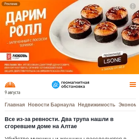
Реклама
To
F7
9 августа
Главная
Новости Барнаула
Недвижимость
Эконом
Все из-за ревности. Два трупа нашли в
сгоревшем доме на Алтае
Убийство мужчины и женщины расследуется в